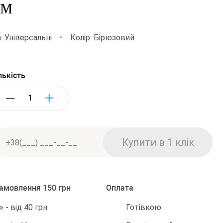
см
: Універсальні
•
Колір: Бірюзовий
лькість
замовлення 150 грн
Оплата
Готівкою
 - від 40 грн