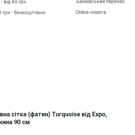
Банківський переказ
 від 60 грн
Online-оплата
0 грн - безкоштовно
на сітка (фатин) Turquoise від Expo,
жина 90 см