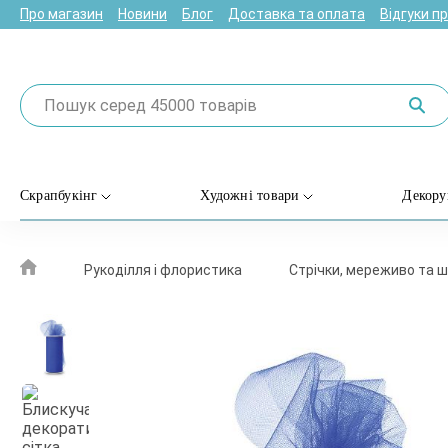
Про магазин
Новини
Блог
Доставка та оплата
Відгуки п
Скрапбукінг
Художні товари
Декору
Рукоділля і флористика
Стрічки, мереживо та 