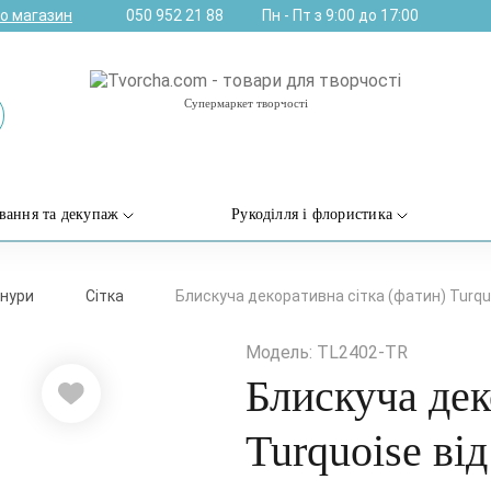
ро магазин
050 952 21 88
Пн - Пт з 9:00 до 17:00
Супермаркет творчості
вання та декупаж
Рукоділля і флористика
шнури
Сітка
Блискуча декоративна сітка (фатин) Turquo
Модель: TL2402-TR
Блискуча дек
Turquoise ві