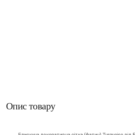
Опис товару
Блискуча декоративна сітка (фатин) Turquoise від 