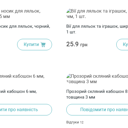
сик для ляльок, чорний,
Вії для ляльок та іграшок, ши
1 шт.
25.9
Купити
Ку
грн
ий кабошон 6 мм,
Прозорий скляний кабошон 8
товщина 3 мм
ити про наявність
Повідомити про наявн
Відгуки
12