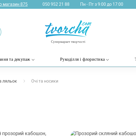
ро магазин
875
050 952 21 88
Пн - Пт з 9:00 до 17:00
Супермаркет творчості
ання та декупаж
Рукоділля і флористика
а ляльок
Очі та носики