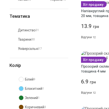
Хіт продажу
Напівкруглий п
Тематика
20 мм, товщина 
13.9
грн
Дитинство
31
Відгуки
12
Тварини
30
Універсальні
17
Хіт продажу
Колір
Прозорий скляний к
товщина 4 мм
Білий
9
6.9
грн
Блакитний
1
Відгуки
12
Зелений
1
Коричневий
3