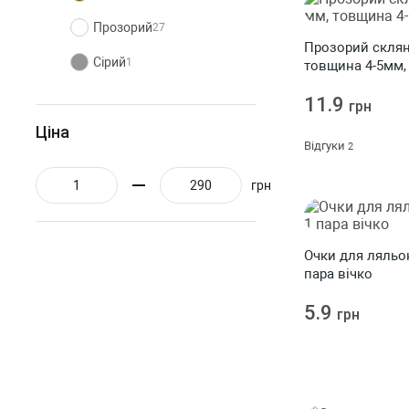
Прозорий
27
Прозорий склян
Сірий
1
товщина 4-5мм, 
Синій
5
11.9
грн
Ціна
Чорний
31
Відгуки
2
грн
Очки для ляльок
пара вічко
5.9
грн