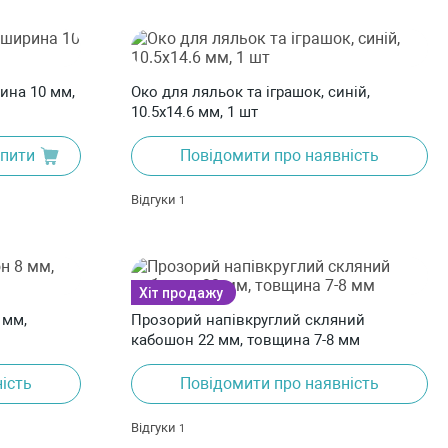
рина 10 мм,
Око для ляльок та іграшок, синій,
10.5х14.6 мм, 1 шт
пити
Повідомити про наявність
Відгуки
1
Хіт продажу
 мм,
Прозорий напівкруглий скляний
кабошон 22 мм, товщина 7-8 мм
ість
Повідомити про наявність
Відгуки
1