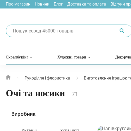
Про магазин
Новини
Блог
Доставка та оплата
Відгуки п
Скрапбукінг
Художні товари
Декорув
Рукоділля і флористика
Виготовлення іграшок т
Очі та носики
71
Виробник
Китай
Україна
58
13