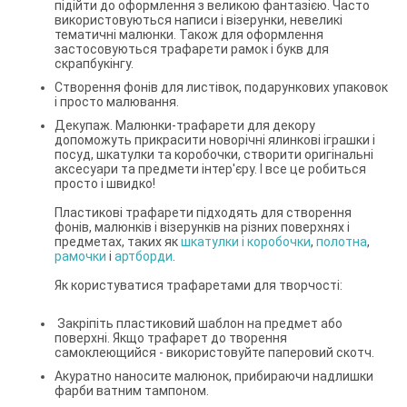
підійти до оформлення з великою фантазією. Часто
використовуються написи і візерунки, невеликі
тематичні малюнки. Також для оформлення
застосовуються трафарети рамок і букв для
скрапбукінгу.
Створення фонів для листівок, подарункових упаковок
і просто малювання.
Декупаж. Малюнки-трафарети для декору
допоможуть прикрасити новорічні ялинкові іграшки і
посуд, шкатулки та коробочки, створити оригінальні
аксесуари та предмети інтер'єру. І все це робиться
просто і швидко!
Пластикові трафарети підходять для створення
фонів, малюнків і візерунків на різних поверхнях і
предметах, таких як
шкатулки і коробочки
,
полотна
,
рамочки
і
артборди
.
Як користуватися трафаретами для творчості:
Закріпіть пластиковий шаблон на предмет або
поверхні. Якщо трафарет до творення
самоклеющийся - використовуйте паперовий скотч.
Акуратно наносите малюнок, прибираючи надлишки
фарби ватним тампоном.