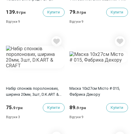
Фабрика Декору
096, Фабрика Декору
139.
79.
Купити
Купити
9 грн
9 грн
9
9
Відгуки
Відгуки
Набір спонжів поролонових,
Маска 10х27см Місто # 015,
ширина 20мм, 3шт, D.K.ART &
Фабрика Декору
СRAFT
75.
89.
Купити
Купити
9 грн
9 грн
3
9
Відгуки
Відгуки