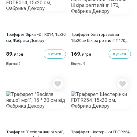
Трафарет Зірки FDTR014, 15х20
Трафарет багаторазовий
см, Фабрика Декору
15x20см Шкіра рептилії # 170,
Фабрика Декору
89.
169.
Купити
Купити
9 грн
9 грн
9
9
Відгуки
Відгуки
Трафарет "Весілля нашої мрії",
Трафарет Шестерінки FDTR254,