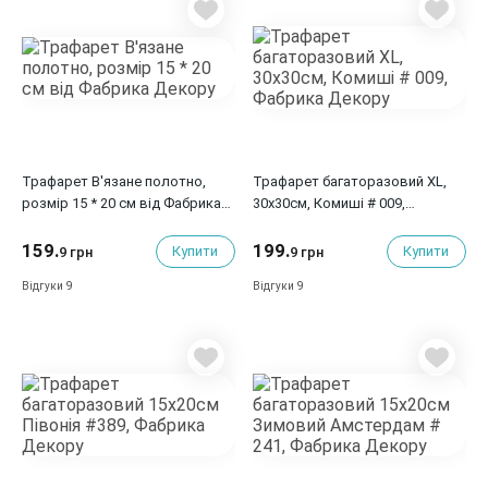
Трафарет В'язане полотно,
Трафарет багаторазовий XL,
розмір 15 * 20 см від Фабрика
30х30см, Комиші # 009,
Декору
Фабрика Декору
159.
199.
Купити
Купити
9 грн
9 грн
9
9
Відгуки
Відгуки