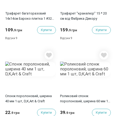
Трафарет багаторазовий
Трафарет "кракелюр" 15 * 20
14x14см Бароко плитка 1 #326,
см від Фабрика Декору
Фабрика Декору
109.
159.
Купити
Купити
9 грн
9 грн
9
9
Відгуки
Відгуки
Спонж поролоновий, ширина
Роликовий спонж
40 мм 1 шт, D,K,Art & Сraft
поролоновий, ширина 60 мм 1
шт, D,K,Art & Сraft
22.
39.
Купити
Купити
9 грн
9 грн