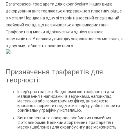
Багаторазові трафарети для скрапбукінгу і інших видів
декорування виготовляються переважно з пластику, рідше -
з металу. Нерідко на одну зі сторін нанесений спеціальний
клейовий склад, що не змивається при використанні.
Трафарет від маски відрізняється однією цікавою
властивістю. У першому випадку закрашивается малюнок, а
в другому - область навколо нього.
Призначення трафаретів для
творчості:
Інтер'єрна графіка. За допомогою трафаретів для
малювання з написами і візерунками, наприклад,
метеликів або геометричних фігур, ви зможете
красиво оформити предмети інтер'єру або створити
оригінальну графічну інсталяцію.
Виготовлення та прикраса особистих і сімейних
фотоальбомів. Великий асортимент трафаретів і
масок (шаблонів) для скрапбукінгу дає можливість