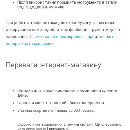
Після використання промийте інструменти в теплій
воді з додаванням мила.
При роботі з трафаретами для скрапбукінгу і інших видів
декорування вам знадобляться фарби і інструменти для їх
нанесення.
Об'ємні пасти і гелі
,
акрилові фарб
и,
спонж і
ролери
,
кисті і мастихіни
.
Переваги інтернет-магазину:
Швидка доставка - висилаємо замовлення «день-в-
день.
Гарантія якості - простий обмін і повернення.
Значний асортимент - понад 35 000 товарів.
Оформляйте замовлення в режимі онлайн. Ми оперативно
його опрацюємо і виконаємо!