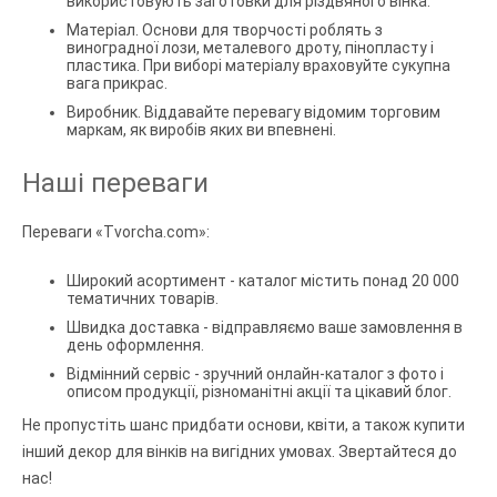
використовують заготовки для різдвяного вінка.
Матеріал. Основи для творчості роблять з
виноградної лози, металевого дроту, пінопласту і
пластика. При виборі матеріалу враховуйте сукупна
вага прикрас.
Виробник. Віддавайте перевагу відомим торговим
маркам, як виробів яких ви впевнені.
Наші переваги
Переваги «Tvorcha.com»:
Широкий асортимент - каталог містить понад 20 000
тематичних товарів.
Швидка доставка - відправляємо ваше замовлення в
день оформлення.
Відмінний сервіс - зручний онлайн-каталог з фото і
описом продукції, різноманітні акції та цікавий блог.
Не пропустіть шанс придбати основи, квіти, а також купити
інший декор для вінків на вигідних умовах. Звертайтеся до
нас!