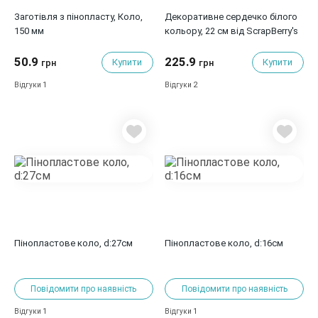
Заготівля з пінопласту, Коло,
Декоративне сердечко білого
150 мм
кольору, 22 см від ScrapBerry's
50.9
225.9
Купити
Купити
грн
грн
1
2
Відгуки
Відгуки
Пінопластове коло, d:27см
Пінопластове коло, d:16см
Повідомити про наявність
Повідомити про наявність
1
1
Відгуки
Відгуки