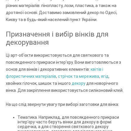
різних матеріалів: пінопласту, лози, пластика, а також на
дротяної основі. Доставимо замовлений декор по Одесі,
Києву та в будь-який населений пункт України.
Призначення і вибір вінків для
декорування
Ці арт-об'єкти використовуються для святкового та
повсякденного прикраси інтер'єру. Вони виготовляються з
основ для вінків і декоративних елементів:
квітів і
флористичних матеріалів
,
стрічок та мережива
,
ягід
,
хвойних гілочок, шишок та іншого
декору
для новорічного
вінка. Для закріплення використовується силіконовий клей.
На що слід звернути увагу при виборі заготовки для вінка:
Тематика. Наприклад, для повсякденного прикраси
інтер'єру часто беруть вінки для декору в формі
сердечка, а для створення святкового декору