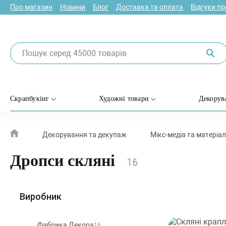
Про магазин
Новини
Блог
Доставка та оплата
Відгуки п
Скрапбукінг
Художні товари
Декорув
Декорування та декупаж
Мікс-медіа та матеріа
Дропси скляні
16
Виробник
Фабрика Декора
16