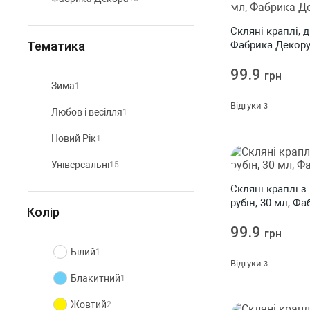
Скляні краплі, 
Тематика
Фабрика Декор
99.9
грн
Зима
1
Відгуки
3
Любов і весілля
1
Новий Рік
1
Універсальні
15
Скляні краплі з
рубін, 30 мл, Ф
Колір
99.9
грн
Білий
1
Відгуки
3
Блакитний
1
Жовтий
2