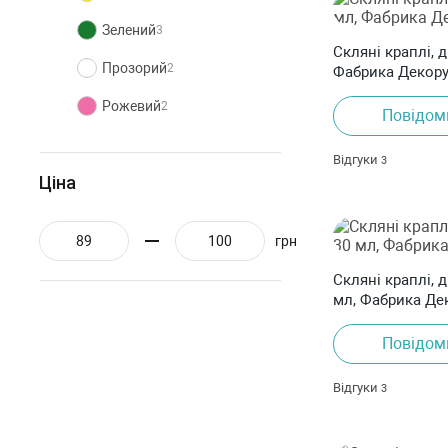
Зелений
3
Скляні краплі, 
Прозорий
2
Фабрика Декор
Рожевий
2
Повідом
Синій
2
Відгуки
3
Ціна
Фіолетовий
2
Червоний
2
грн
Чорний
1
Скляні краплі, 
мл, Фабрика Де
Повідом
Відгуки
3