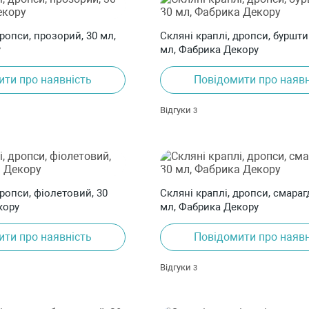
дропси, прозорий, 30 мл,
Скляні краплі, дропси, буршти
у
мл, Фабрика Декору
ити про наявність
Повідомити про наявн
Відгуки
3
дропси, фіолетовий, 30
Скляні краплі, дропси, смараг
кору
мл, Фабрика Декору
ити про наявність
Повідомити про наявн
Відгуки
3