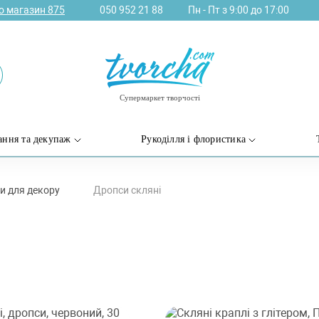
ро магазин
875
050 952 21 88
Пн - Пт з 9:00 до 17:00
Супермаркет творчості
ання та декупаж
Рукоділля і флористика
ли для декору
Дропси скляні