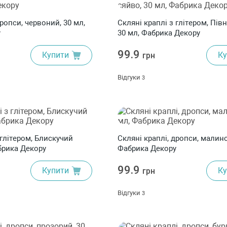
дропси, червоний, 30 мл,
Скляні краплі з глітером, Півн
у
30 мл, Фабрика Декору
99.9
Купити
Ку
грн
Відгуки
3
 глітером, Блискучий
Скляні краплі, дропси, малино
абрика Декору
Фабрика Декору
99.9
Купити
Ку
грн
Відгуки
3