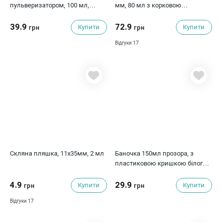
пульверизатором, 100 мл,
мм, 80 мл з корковою
13.5х4 см
кришкою, 1 шт
39.9
72.9
Купити
Купити
грн
грн
17
Відгуки
Скляна пляшка, 11х35мм, 2 мл
Баночка 150мл прозора, з
пластиковою кришкою білого
кольору, Фабрика Декору
4.9
29.9
Купити
Купити
грн
грн
17
Відгуки