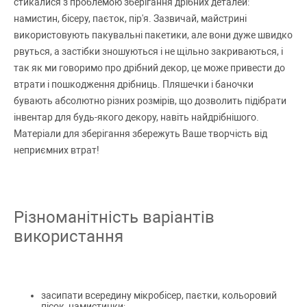
стикалися з проблемою зберігання дрібних деталей:
намистин, бісеру, паєток, пір'я. Зазвичай, майстрині
використовують пакувальні пакетики, але вони дуже швидко
рвуться, а застібки зношуються і не щільно закриваються, і
так як ми говоримо про дрібний декор, це може привести до
втрати і пошкодження дрібниць. Пляшечки і баночки
бувають абсолютно різних розмірів, що дозволить підібрати
інвентар для будь-якого декору, навіть найдрібнішого.
Матеріали для зберігання збережуть Ваше творчість від
неприємних втрат!
Різноманітність варіантів
використання
засипати всередину мікробісер, паєтки, кольоровий
пісок, намистинки;