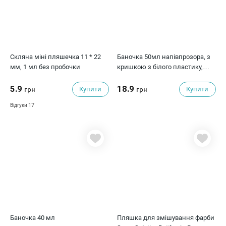
Скляна міні пляшечка 11 * 22
Баночка 50мл напівпрозора, з
мм, 1 мл без пробочки
кришкою з білого пластику,
Фабрика Декору
5.9
18.9
Купити
Купити
грн
грн
17
Відгуки
Баночка 40 мл
Пляшка для змішування фарби