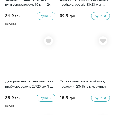
пульверизатором, 10 мл, 12х1.4
пробкою, розмір 33х23 мм,
см
серце, 1 од.
34.9
39.9
Купити
Купити
грн
грн
3
Відгуки
Декоративна скляна пляшка з
Скляна пляшечка, Колбочка,
пробкою, розмір 25*20 мм 1 мл,
прозорий, 23x15, 5 мм, ємність
кругла плоска
близько 2 мл
35.9
15.9
Купити
Купити
грн
грн
1
Відгуки