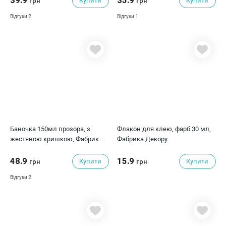
39.9
35.9
Купити
Купити
грн
грн
2
1
Відгуки
Відгуки
Баночка 150мл прозора, з
Флакон для клею, фарб 30 мл,
жестяною кришкою, Фабрика
Фабрика Декору
Декору
48.9
15.9
Купити
Купити
грн
грн
2
Відгуки