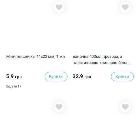
Міні-пляшечка, 11х22 мм, 1 мл
Баночка 400мл прозора, з
пластиковою кришкою білого
кольору, Фабрика Декору
5.9
32.9
Купити
Купити
грн
грн
17
Відгуки