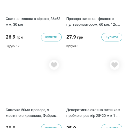
Скляна пляшка з кіркою, 36х63
Прозора пляшка - флакон з
мм, 30 мл
пульверизатором, 60 мл, 12х3.6
см
26.9
27.9
Купити
Купити
грн
грн
17
3
Відгуки
Відгуки
Баночка 50мл прозора, з
Декоративна скляна пляшка з
жестяною кришкою, Фабрика
пробкою, розмір 25*20 мм 1 мл,
Декору
зірка, 1 од.