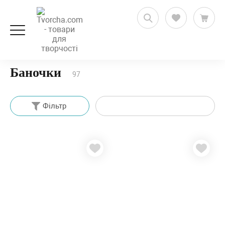
Скрапбукінг
Зберігання та організація
Баночки
Баночки
97
Фільтр