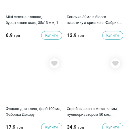
Міні скляна пляшка,
Баночка 80мл з білого
бурштинове скло, 35х13 мм, 1
пластику з кришкою, Фабрика
шт
Декору
6.9
12.9
Купити
Купити
грн
грн
Флакон для клею, фарб 100 мл,
Спрей флакон з механічним
Фабрика Декору
пульверизатором 50 мл,
Фабрика Декору
17.9
34.9
Купити
Купити
грн
грн