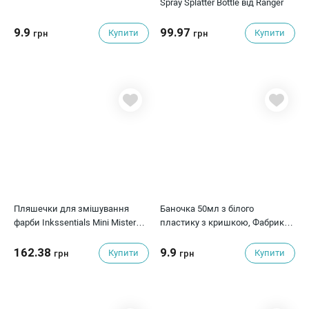
Spray Splatter Bottle від Ranger
9.9
99.97
Купити
Купити
грн
грн
Пляшечки для змішування
Баночка 50мл з білого
фарби Inkssentials Mini Misters
пластику з кришкою, Фабрика
від Ranger, 3 шт
Декору
162.38
9.9
Купити
Купити
грн
грн