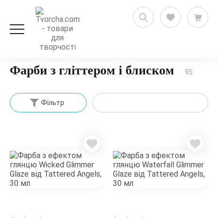
Художні товари
Фарби художні
З гліттером
Фарби з гліттером і блиском
95
Фільтр