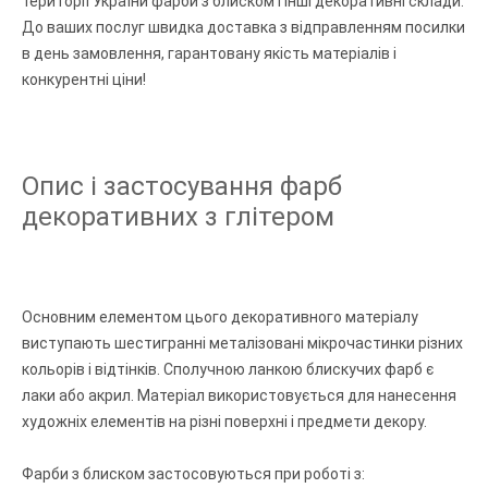
території України фарби з блиском і інші декоративні склади.
До ваших послуг швидка доставка з відправленням посилки
в день замовлення, гарантовану якість матеріалів і
конкурентні ціни!
Опис і застосування фарб
декоративних з глітером
Основним елементом цього декоративного матеріалу
виступають шестигранні металізовані мікрочастинки різних
кольорів і відтінків. Сполучною ланкою блискучих фарб є
лаки або акрил. Матеріал використовується для нанесення
художніх елементів на різні поверхні і предмети декору.
Фарби з блиском застосовуються при роботі з: