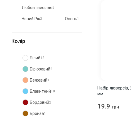
Любов і весілля
5
Новий Рік
Осень
3
1
Рослинний світ
1
Колір
Універсальні
68
Хлопчик
5
Білий
18
Бірюзовий
2
Бежевий
1
Набір люверсів, 
Блакитний
10
мм
Бордовий
2
19.9
грн
Бронза
1
Бузковий
2