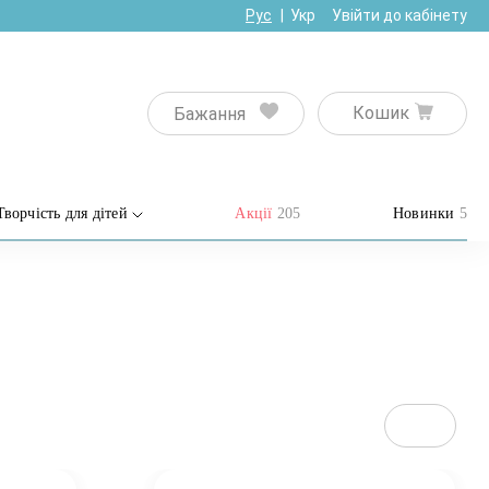
Рус
Укр
Увійти до кабінету
Кошик
Бажання
Творчість для дітей
Акції
205
Новинки
5