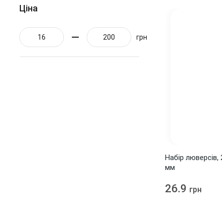
Ціна
Жовтий
12
Зелений
10
грн
Золото
15
Коричневий
12
Кремовий
4
Молочний
1
Мятный
1
Персиковий
1
Набір люверсів, 
Помаранчевий
4
мм
Рожевий
16
26.9
грн
Сірий
9
Салатовий
1