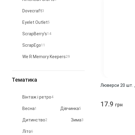
Dovecraft
3
Eyelet Outlet
5
ScrapBerry's
14
ScrapEgo
11
We R Memory Keepers
29
Китай
Україна
37
4
Тематика
Люверси 20 шт. 
Вінтаж і ретро
4
17.9
грн
Весна
Дівчинка
1
5
Дитинство
Зима
2
3
Літо
6