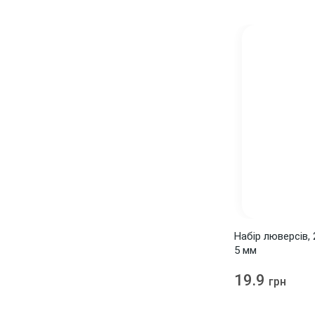
Синій
7
Срібло
21
Фіолетовий
4
Фуксія
1
Червоний
9
Чорний
14
Набір люверсів, 
5 мм
19.9
грн