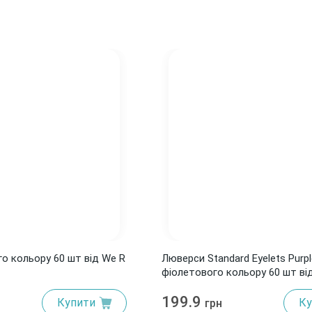
о кольору 60 шт від We R
Люверси Standard Eyelets Purpl
фіолетового кольору 60 шт ві
Memory Keepers
199.9
Купити
Ку
грн