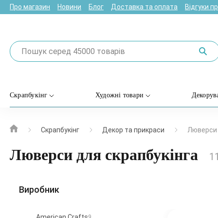
Про магазин
Новини
Блог
Доставка та оплата
Відгуки п
Скрапбукінг
Художні товари
Декорув
Скрапбукінг
Декор та прикраси
Люверси
Люверси для скрапбукінга
1
Виробник
American Crafts
9