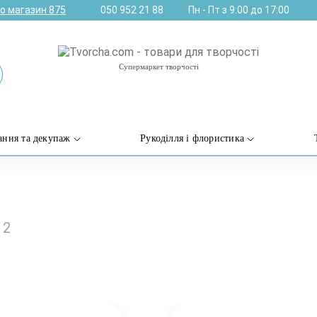
ро магазин
875
050 952 21 88
Пн - Пт з 9:00 до 17:00
Супермаркет творчості
ання та декупаж
Рукоділля і флористика
12