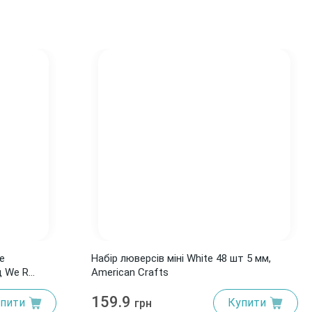
e
Набір люверсів міні White 48 шт 5 мм,
д We R
American Crafts
159.9
пити
Купити
грн