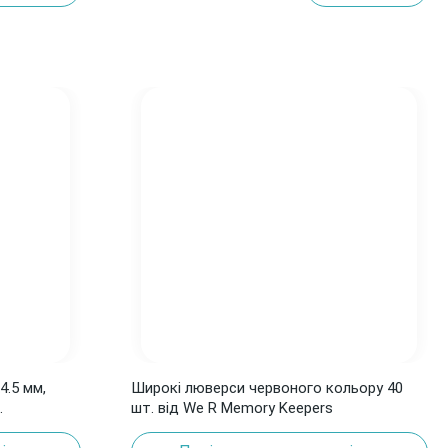
4.5 мм,
Широкі люверси червоного кольору 40
.
шт. від We R Memory Keepers