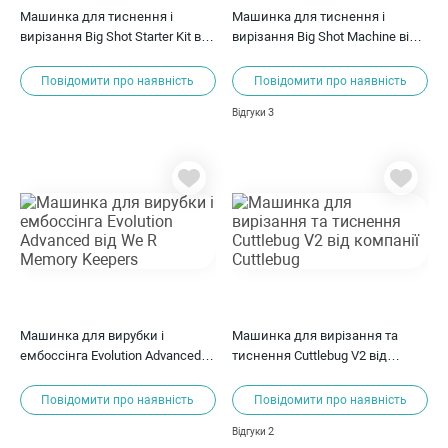
Машинка для тиснення і
Машинка для тиснення і
вирізання Big Shot Starter Kit від
вирізання Big Shot Machine від
Sizzix
Sizzix
Повідомити про наявність
Повідомити про наявність
3
Відгуки
Машинка для вирубки і
Машинка для вирізання та
ембоссінга Evolution Advanced
тиснення Cuttlebug V2 від
від We R Memory Keepers
компанії Cuttlebug
Повідомити про наявність
Повідомити про наявність
2
Відгуки