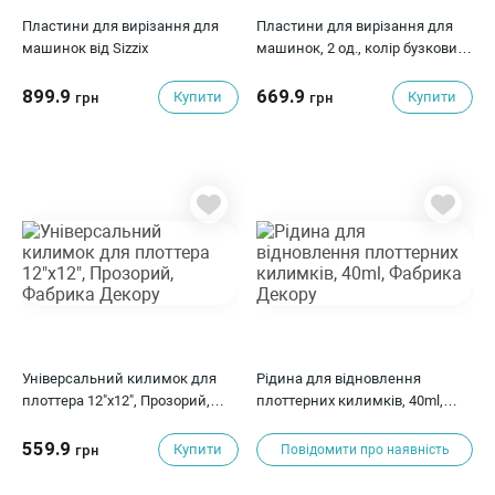
Пластини для вирізання для
Пластини для вирізання для
машинок від Sizzix
машинок, 2 од., колір бузковий
з глітером, Sizzix
899.9
669.9
Купити
Купити
грн
грн
Універсальний килимок для
Рідина для відновлення
плоттера 12"x12", Прозорий,
плоттерних килимків, 40ml,
Фабрика Декору
Фабрика Декору
559.9
Купити
грн
Повідомити про наявність