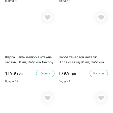
4
4
Відгуки
Відгуки
Фарба шебби велюр вінтажна
Фарба хамелеон металік
зелень, 50 мл, Фабрика Декору
Ліловий захід 30 мл, Фабрика
Декору
119.9
179.9
Купити
Купити
грн
грн
12
4
Відгуки
Відгуки