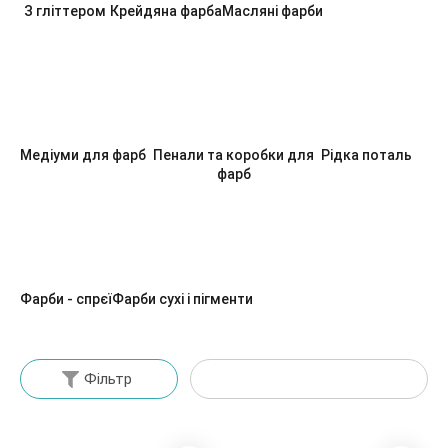
З гліттером
Крейдяна фарба
Масляні фарби
Медіуми для фарб
Пенали та коробки для
Рідка поталь
фарб
Фарби - спрєї
Фарби сухі і пігменти
Фільтр