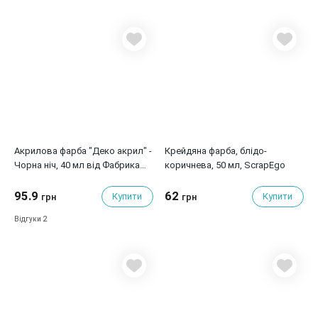
Акрилова фарба "Деко акрил" -
Крейдяна фарба, блідо-
Чорна ніч, 40 мл від Фабрика
коричнева, 50 мл, ScrapEgo
Декору
95.9
62
Купити
Купити
грн
грн
2
Відгуки