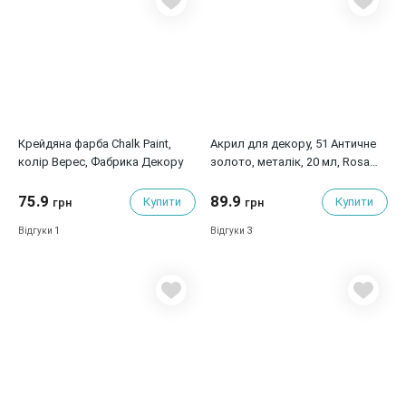
Крейдяна фарба Chalk Paint,
Акрил для декору, 51 Античне
колір Верес, Фабрика Декору
золото, металік, 20 мл, Rosa
Talent
75.9
89.9
Купити
Купити
грн
грн
1
3
Відгуки
Відгуки