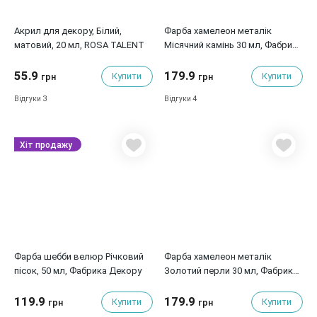
Акрил для декору, Білий,
Фарба хамелеон металік
матовий, 20 мл, ROSA TALENT
Місячний камінь 30 мл, Фабрика
Декору
55.9
179.9
Купити
Купити
грн
грн
3
4
Відгуки
Відгуки
Хіт продажу
Фарба шебби велюр Річковий
Фарба хамелеон металік
пісок, 50 мл, Фабрика Декору
Золотий перли 30 мл, Фабрика
Декору
119.9
179.9
Купити
Купити
грн
грн