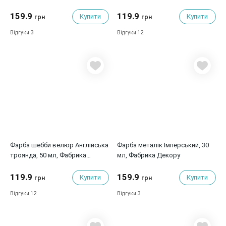
Декору
159.9
119.9
Купити
Купити
грн
грн
3
12
Відгуки
Відгуки
Фарба шебби велюр Англійська
Фарба металік Імперський, 30
троянда, 50 мл, Фабрика
мл, Фабрика Декору
Декору
119.9
159.9
Купити
Купити
грн
грн
12
3
Відгуки
Відгуки