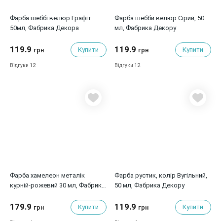
Фарба шеббі велюр Графіт
Фарба шебби велюр Сірий, 50
50мл, Фабрика Декора
мл, Фабрика Декору
119.9
119.9
Купити
Купити
грн
грн
12
12
Відгуки
Відгуки
Фарба хамелеон металік
Фарба рустик, колір Вугільний,
курній-рожевий 30 мл, Фабрика
50 мл, Фабрика Декору
Декору
179.9
119.9
Купити
Купити
грн
грн