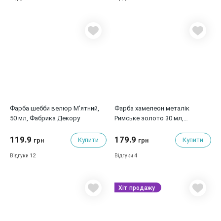
Фарба шебби велюр М'ятний,
Фарба хамелеон металік
50 мл, Фабрика Декору
Римське золото 30 мл,
Фабрика Декору
119.9
179.9
Купити
Купити
грн
грн
12
4
Відгуки
Відгуки
Хіт продажу