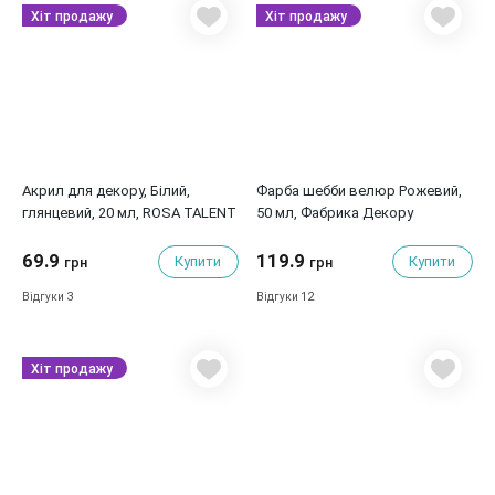
Хіт продажу
Хіт продажу
Акрил для декору, Білий,
Фарба шебби велюр Рожевий,
глянцевий, 20 мл, ROSA TALENT
50 мл, Фабрика Декору
69.9
119.9
Купити
Купити
грн
грн
3
12
Відгуки
Відгуки
Хіт продажу