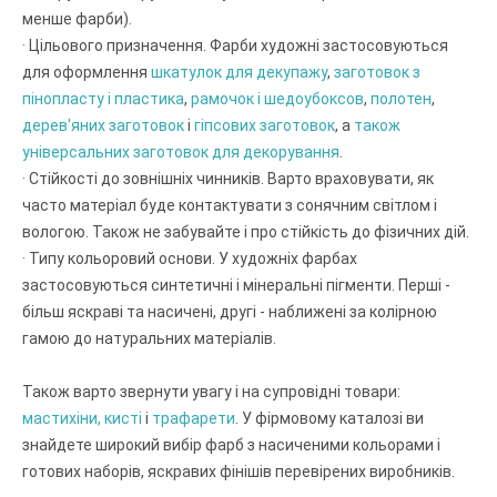
менше фарби).
· Цільового призначення. Фарби художні застосовуються
для оформлення
шкатулок для декупажу
,
заготовок з
пінопласту і пластика
,
рамочок і шедоубоксов
,
полотен
,
дерев'яних заготовок
і
гіпсових заготовок
, а
також
універсальних заготовок для декорування
.
· Стійкості до зовнішніх чинників. Варто враховувати, як
часто матеріал буде контактувати з сонячним світлом і
вологою. Також не забувайте і про стійкість до фізичних дій.
· Типу кольоровий основи. У художніх фарбах
застосовуються синтетичні і мінеральні пігменти. Перші -
більш яскраві та насичені, другі - наближені за колірною
гамою до натуральних матеріалів.
Також варто звернути увагу і на супровідні товари:
мастихіни, кисті
і
трафарети
. У фірмовому каталозі ви
знайдете широкий вибір фарб з насиченими кольорами і
готових наборів, яскравих фінішів перевірених виробників.