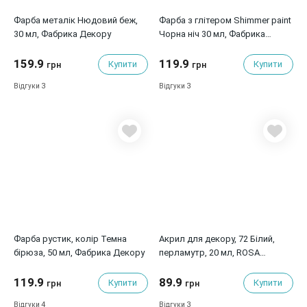
Фарба металік Нюдовий беж,
Фарба з глітером Shimmer paint
30 мл, Фабрика Декору
Чорна ніч 30 мл, Фабрика
Декору
159.9
119.9
Купити
Купити
грн
грн
3
3
Відгуки
Відгуки
Фарба рустик, колір Темна
Акрил для декору, 72 Білий,
бірюза, 50 мл, Фабрика Декору
перламутр, 20 мл, ROSA
TALENT
119.9
89.9
Купити
Купити
грн
грн
4
3
Відгуки
Відгуки