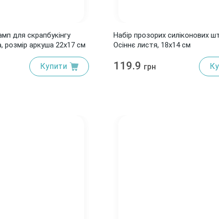
мп для скрапбукінгу
Набір прозорих силіконових ш
, розмір аркуша 22х17 см
Осіннє листя, 18х14 см
119.9
Купити
Ку
грн