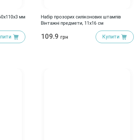
60x110x3 мм
Набір прозорих силіконових штампів
Вінтажні предмети, 11х16 см
109.9
пити
Купити
грн