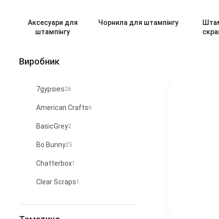
Аксесуари для
Чорнила для штампінгу
Шта
штампінгу
скра
Виробник
7gypsies
26
American Crafts
6
BasicGrey
2
Bo Bunny
25
Chatterbox
1
Clear Scraps
1
Clear Snap
91