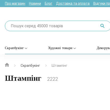
Про магазин
Новини
Блог
Доставка та оплата
Відгуки п
Скрапбукінг
Художні товари
Декорув
Скрапбукінг
Штампінг
Штампінг
2222