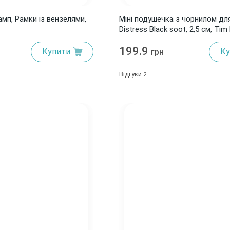
мп, Рамки із вензелями,
Міні подушечка з чорнилом дл
Distress Black soot, 2,5 см, Tim
199.9
Купити
Ку
грн
Відгуки
2