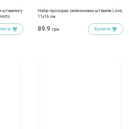
я штампінгу
Набір прозорих силіконових штампів Love,
 Holtz
11х16 см
89.9
пити
Купити
грн