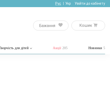
Рус
Укр
Увійти до кабінету
Кошик
Бажання
Творчість для дітей
Акції
205
Новинки
5