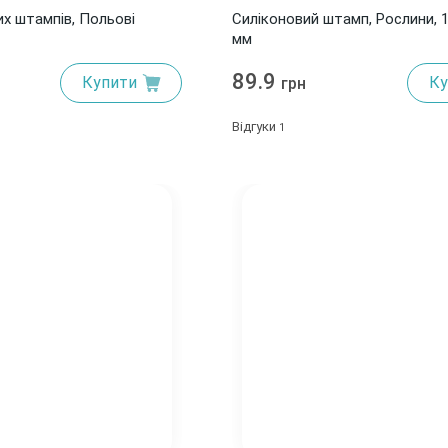
их штампів, Польові
Силіконовий штамп, Рослини, 
мм
89.9
Купити
Ку
грн
Відгуки
1