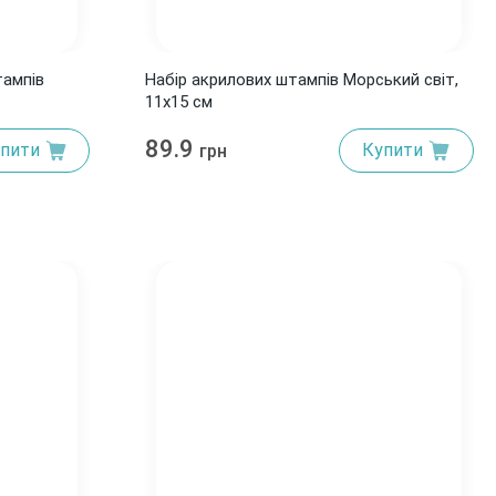
тампів
Набір акрилових штампів Морський світ,
11х15 см
89.9
пити
Купити
грн