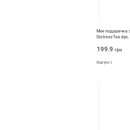
Furry Friends
1
Gabrielle
1
Gateway
1
Міні подушечка 
Good Ol' Sport
3
DistressTea dye, 
Hello Pastel
3
199.9
грн
Homemade
1
Відгуки
2
House
1
House Mouse
7
Hunt and Gather
1
Impress
2
Jazmyne
1
Key To My Heart
1