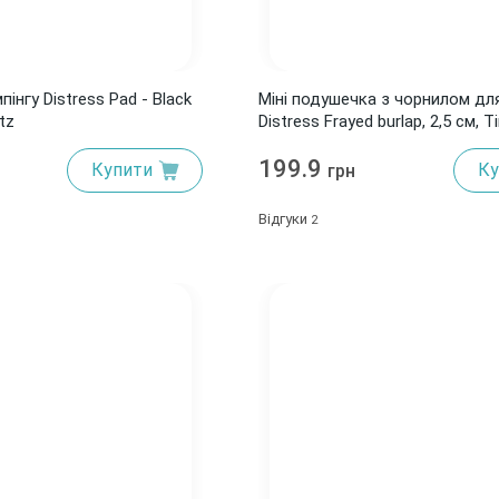
нгу Distress Pad - Black
Міні подушечка з чорнилом дл
tz
Distress Frayed burlap, 2,5 см, T
199.9
Купити
Ку
грн
Відгуки
2