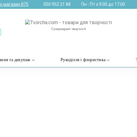
ро магазин
875
050 952 21 88
Пн - Пт з 9:00 до 17:00
Супермаркет творчості
ання та декупаж
Рукоділля і флористика