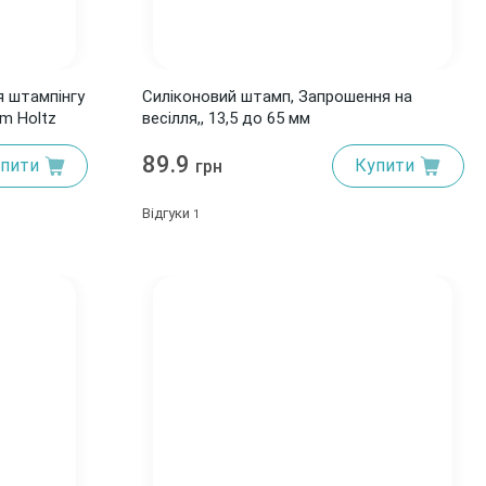
я штампінгу
Силіконовий штамп, Запрошення на
im Holtz
весілля,, 13,5 до 65 мм
89.9
пити
Купити
грн
Відгуки
1