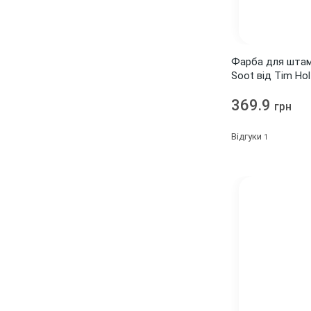
En Francais
2
Encore
Engraver
4
2
Фарба для штампі
Ephemera
Soot від Tim Hol
1
Fairy Belle
3
369.9
грн
Fairy Flora
1
Відгуки
1
Fairy Rhymes
4
Fathers love
14
Fine and Sunny
1
Firefly
Floral
1
1
Floral Muse
1
France
Free Spirit
1
2