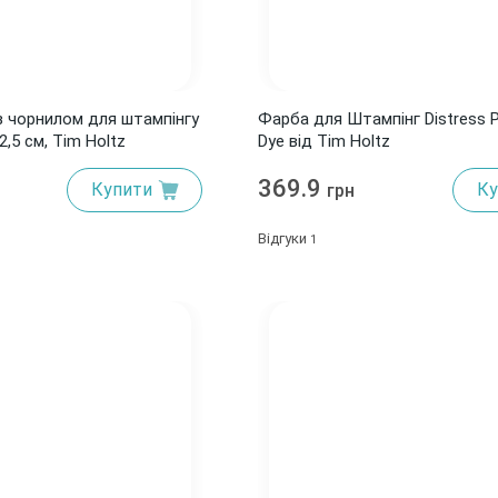
з чорнилом для штампінгу
Фарба для Штампінг Distress P
2,5 см, Tim Holtz
Dye від Tim Holtz
369.9
Купити
Ку
грн
Відгуки
1