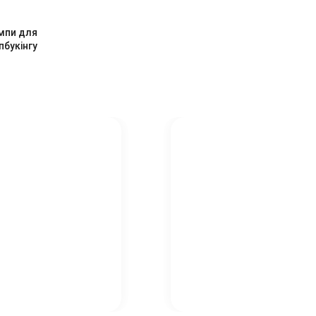
мпи для
пбукінгу