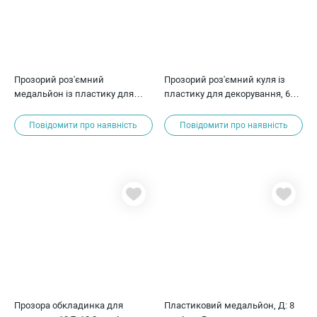
Прозорий роз'ємний
Прозорий роз'ємний куля із
медальйон із пластику для
пластику для декорування, 6
декорування, 7 см
см
Повідомити про наявність
Повідомити про наявність
Прозора обкладинка для
Пластиковий медальйон, Д: 8