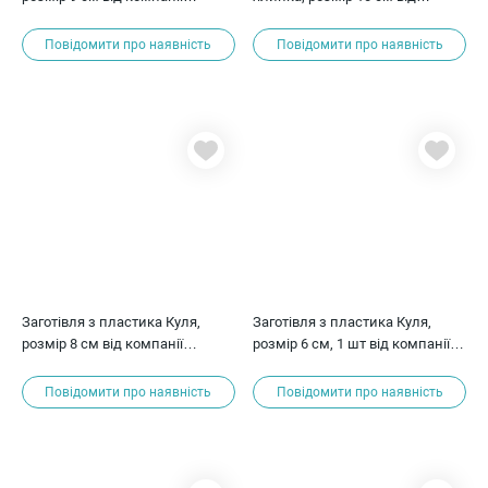
ScrapBerry's
ScrapBerry's
Повідомити про наявність
Повідомити про наявність
Заготівля з пластика Куля,
Заготівля з пластика Куля,
розмір 8 см від компанії
розмір 6 см, 1 шт від компанії
ScrapBerry's
ScrapBerry's
Повідомити про наявність
Повідомити про наявність