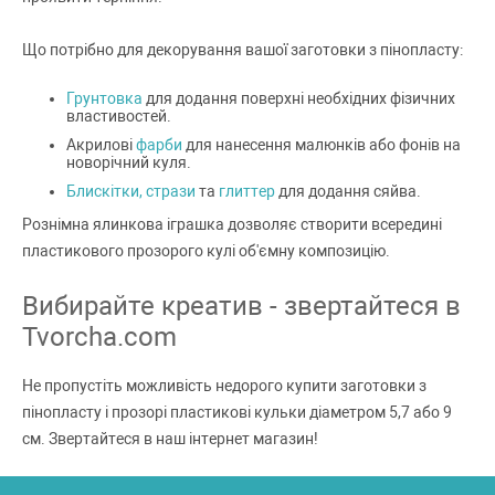
Що потрібно для декорування вашої заготовки з пінопласту:
Грунтовка
для додання поверхні необхідних фізичних
властивостей.
Акрилові
фарби
для нанесення малюнків або фонів на
новорічний куля.
Блискітки, стрази
та
глиттер
для додання сяйва.
Рознімна ялинкова іграшка дозволяє створити всередині
пластикового прозорого кулі об'ємну композицію.
Вибирайте креатив - звертайтеся в
Tvorcha.com
Не пропустіть можливість недорого купити заготовки з
пінопласту і прозорі пластикові кульки діаметром 5,7 або 9
см. Звертайтеся в наш інтернет магазин!