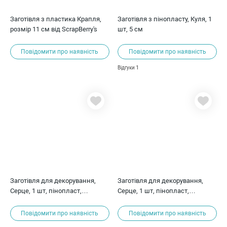
Заготівля з пластика Крапля,
Заготівля з пінопласту, Куля, 1
розмір 11 см від ScrapBerry's
шт, 5 см
Повідомити про наявність
Повідомити про наявність
1
Відгуки
Заготівля для декорування,
Заготівля для декорування,
Серце, 1 шт, пінопласт,
Серце, 1 шт, пінопласт,
приблизно 38x36x21 мм
80x82x48,5 мм
Повідомити про наявність
Повідомити про наявність