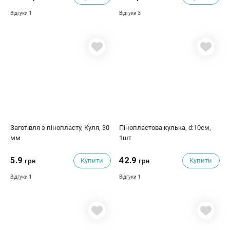
1
3
Відгуки
Відгуки
Заготівля з пінопласту, Куля, 30
Пінопластова кулька, d:10см,
мм
1шт
5.9
42.9
Купити
Купити
грн
грн
1
1
Відгуки
Відгуки