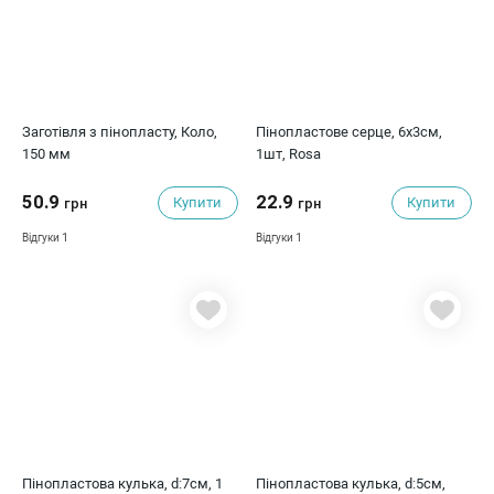
Заготівля з пінопласту, Коло,
Пінопластове серце, 6х3см,
150 мм
1шт, Rosa
50.9
22.9
Купити
Купити
грн
грн
1
1
Відгуки
Відгуки
Пінопластова кулька, d:7см, 1
Пінопластова кулька, d:5см,