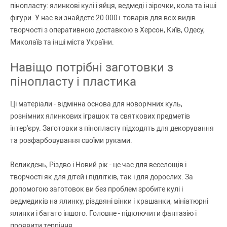
пінопласту: ялинкові кулі і яйця, ведмеді і зірочки, кола та інші
фігури. У нас ви знайдете 20 000+ товарів для всіх видів
творчості з оперативною доставкою в Херсон, Київ, Одесу,
Миколаїв та інші міста України.
Навіщо потрібні заготовки з
пінопласту і пластика
Ці матеріали - відмінна основа для новорічних куль,
рознімних ялинкових іграшок та святкових предметів
інтер'єру. Заготовки з пінопласту підходять для декорування
та розфарбовування своїми руками.
Великдень, Різдво і Новий рік - це час для веселощів і
творчості як для дітей і підлітків, так і для дорослих. За
допомогою заготовок ви без проблем зробите кулі і
ведмедиків на ялинку, різдвяні вінки і крашанки, мініатюрні
ялинки і багато іншого. Головне - підключити фантазію і
проявити терпіння.