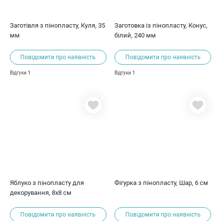
Заготівля з пінопласту, Куля, 35
Заготовка із пінопласту, Конус,
мм
білий, 240 мм
Повідомити про наявність
Повідомити про наявність
1
1
Відгуки
Відгуки
Яблуко з пінопласту для
Фігурка з пінопласту, Шар, 6 см
декорування, 8х8 см
Повідомити про наявність
Повідомити про наявність