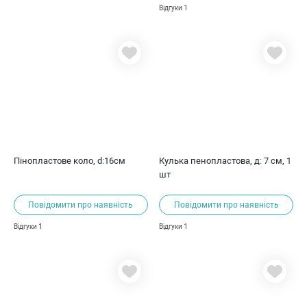
1
Відгуки
Пінопластове коло, d:16см
Кулька пенопластова, д: 7 см, 1
шт
Повідомити про наявність
Повідомити про наявність
1
1
Відгуки
Відгуки