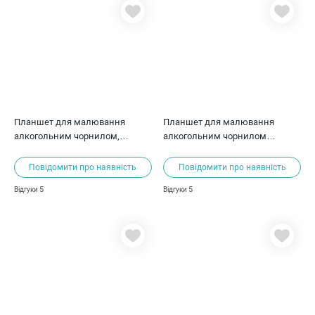
Планшет для малювання
Планшет для малювання
алкогольним чорнилом,
алкогольним чорнилом
20х20см, ScrapEgo
50*50см
Повідомити про наявність
Повідомити про наявність
5
5
Відгуки
Відгуки