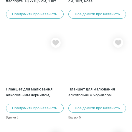
паспорта, 18,7х13,2 см, 1 шт
см, 1шт, Rosa
Повідомити про наявність
Повідомити про наявність
Планшет для малювання
Планшет для малювання
алкогольним чорнилом,
алкогольним чорнилом,
30х30см, ScrapEgo
28х38см, ScrapEgo
Повідомити про наявність
Повідомити про наявність
5
5
Відгуки
Відгуки