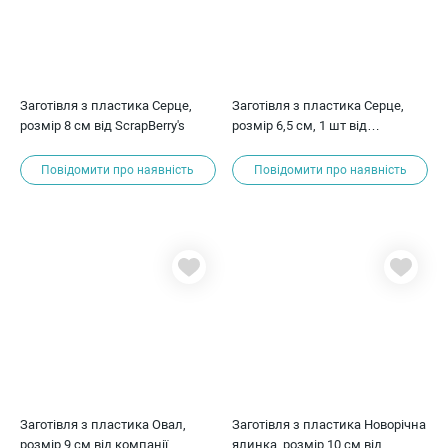
Заготівля з пластика Серце,
Заготівля з пластика Серце,
розмір 8 см від ScrapBerry's
розмір 6,5 см, 1 шт від
ScrapBerry's
Повідомити про наявність
Повідомити про наявність
Заготівля з пластика Овал,
Заготівля з пластика Новорічна
розмір 9 см від компанії
ялинка, розмір 10 см від