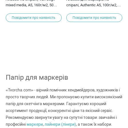
mixed media, А5, 160г/м2, 50
спіралі, Authentic А5, 100г/м2,
листів, Royal Talens
40л, білий колір, Smiltainis
Повідомити про наявність
Повідомити про наявність
Папір для маркерів
«Tvorcha.com» - вірний помічник хендмейдеров, художників і
просто творчих людей. Ми пропонуємо купити високоякісний
папір для скетчінга маркерами. Гарантуємо хороший
асортимент продукції, конкурентні ціни та якісний сервіс.
Рекомендуємо звернути увагу на супутні товари: звичайні і
професійні
маркери
,
лайнери (лінери)
, а також їх набори.