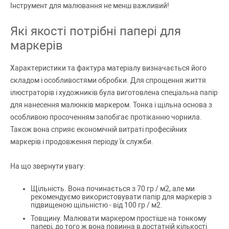
Інструмент для малювання не менш важливий!
Які якості потрібні папері для
маркерів
Характеристики та фактура матеріалу визначається його
складом і особливостями обробки. Для спрощення життя
ілюстраторів і художників була виготовлена ​​спеціальна папір
для нанесення малюнків маркером. Тонка і щільна основа з
особливою просоченням запобігає протіканню чорнила.
Також вона сприяє економічній витраті професійних
маркерів і продовження періоду їх служби.
На що звернути увагу:
Щільність. Вона починається з 70 гр / м2, але ми
рекомендуємо використовувати папір для маркерів з
підвищеною щільністю - від 100 гр / м2.
Товщину. Малювати маркером простіше на тонкому
папері, до того ж вона повинна в достатній кількості