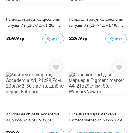
Папка для рисунку, креслення
Папка для рисунку, креслення
та гуаші А3 (29,7х42см), 20л,
та гуаші А3 (29,7х42см), 10л,
дрібне зерно, 200г/м2, ROSA
дрібне зерно, 200г/м2, ROSA
Studio
Studio
369.9
229.9
Купити
Купити
грн
грн
Альбом на спіралі, Accademia
Склейка Pad для маркерів
А4, 21х29,7см, 200г/м2, 30
Pigment marker, A4, 21х29.7 см,
листів, дрібне зерно, Fabriano
50л, Winsor&Newton