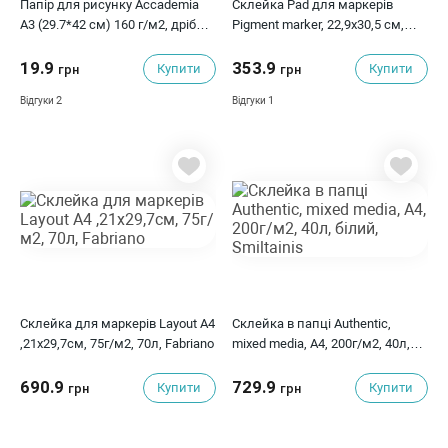
Папір для рисунку Accademia
Склейка Pad для маркерів
А3 (29.7*42 см) 160 г/м2, дрібне
Pigment marker, 22,9х30,5 см,
зерно, Fabriano
50л, Winsor&Newton
19.9
353.9
Купити
Купити
грн
грн
2
1
Відгуки
Відгуки
Склейка для маркерів Layout А4
Склейка в папці Authentic,
,21x29,7см, 75г/м2, 70л, Fabriano
mixed media, А4, 200г/м2, 40л,
білий, Smiltainis
690.9
729.9
Купити
Купити
грн
грн