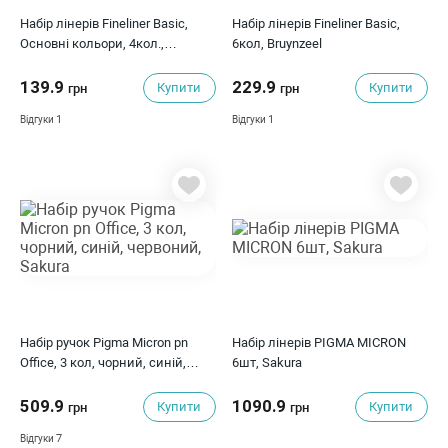
Набір лінерів Fineliner Basic,
Набір лінерів Fineliner Basic,
Основні кольори, 4кол.,
6кол, Bruynzeel
Bruynzeel
139.9
229.9
Купити
Купити
грн
грн
1
1
Відгуки
Відгуки
Набір ручок Pigma Micron pn
Набір лінерів PIGMA MICRON
Office, 3 кол, чорний, синій,
6шт, Sakura
червоний, Sakura
509.9
1090.9
Купити
Купити
грн
грн
7
Відгуки