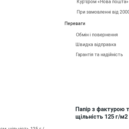
Кур'єром «Нова пошта» -
При замовленні від 200
Переваги
Обмін і повернення
Швидка відправка
Гарантія та надійність
Папір з фактурою тк
щільність 125 г/м2
 см, щільність 125 г /