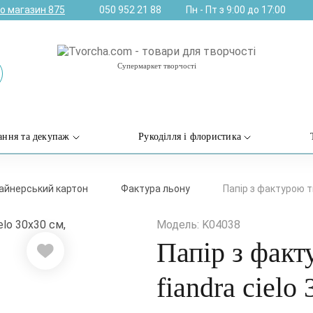
ро магазин
875
050 952 21 88
Пн - Пт з 9:00 до 17:00
Супермаркет творчості
ання та декупаж
Рукоділля і флористика
айнерський картон
Фактура льону
Папір з фактурою тк
Модель: K04038
Папір з факт
fiandra cielo