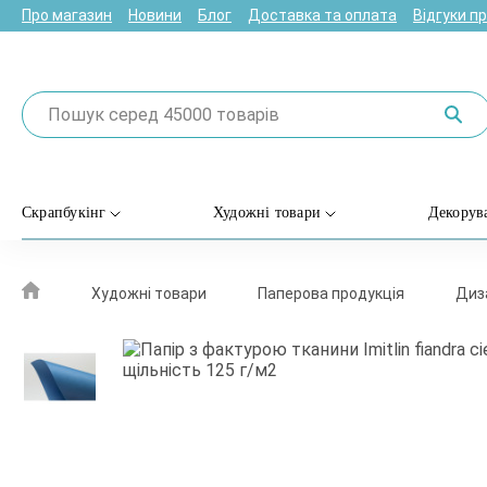
Про магазин
Новини
Блог
Доставка та оплата
Відгуки п
Скрапбукінг
Художні товари
Декорув
Художні товари
Паперова продукція
Диз