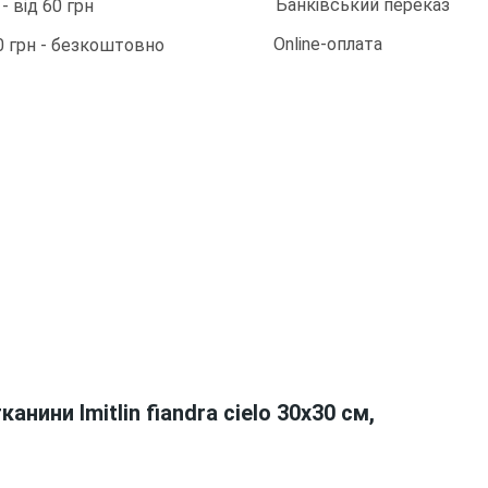
Банківський переказ
 від 60 грн
Online-оплата
0 грн - безкоштовно
анини Imitlin fiandra cielo 30х30 см,