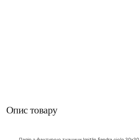
Опис товару
Папір з фактурою тканини Imitlin fiandra cielo 30х30