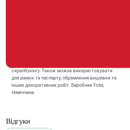
Опис товару
Папір від Folia. Використовується в основному
для дизайну, виготовлення плакатів, макетів,
графіки, малюнка. Відмінно підходить для
виготовлення листівок, запрошень, для
скрапбукінгу. Також можна використовувати
для рамок та паспарту, обрамлення вишивки та
інших декоративних робіт. Виробник Folia,
Німеччина.
Відгуки