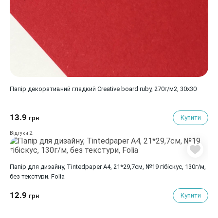
Папір декоративний гладкий Creative board ruby, 270г/м2, 30х30
13.9
Купити
грн
2
Відгуки
Папір для дизайну, Tintedpaper А4, 21*29,7см, №19 гібіскус, 130г/м,
без текстури, Folia
12.9
Купити
грн