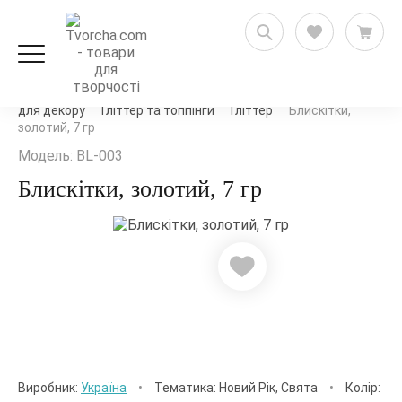
Декорування та декупаж
Мікс-медіа та матеріали
для декору
Гліттер та топпінги
Гліттер
Блискітки,
золотий, 7 гр
Модель: BL-003
Блискітки, золотий, 7 гр
Виробник:
Україна
•
Тематика: Новий Рік, Свята
•
Колір: