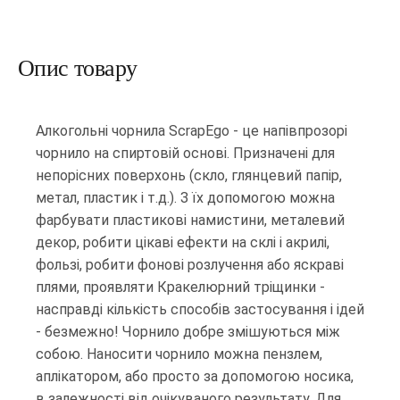
Опис товару
Алкогольні чорнила ScrapEgo - це напівпрозорі
чорнило на спиртовій основі. Призначені для
непорісних поверхонь (скло, глянцевий папір,
метал, пластик і т.д.). З їх допомогою можна
фарбувати пластикові намистини, металевий
декор, робити цікаві ефекти на склі і акрилі,
фользі, робити фонові розлучення або яскраві
плями, проявляти Кракелюрний тріщинки -
насправді кількість способів застосування і ідей
- безмежно! Чорнило добре змішуються між
собою. Наносити чорнило можна пензлем,
аплікатором, або просто за допомогою носика,
в залежності від очікуваного результату. Для