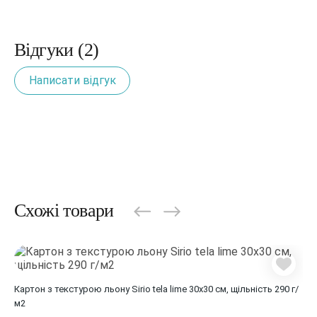
Відгуки (2)
Написати відгук
Схожі товари
Картон з текстурою льону Sirio tela lime 30х30 см, щільність 290 г/
Кар
м2
г/м