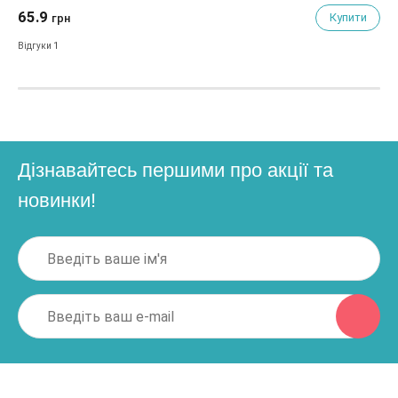
65.9
65
Купити
грн
1
Відгуки
Від
Дізнавайтесь першими про акції та
новинки!