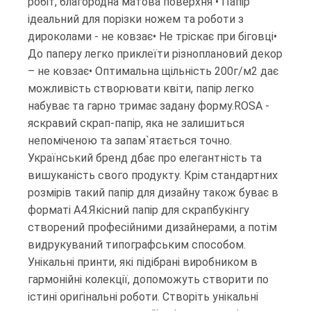
робіт, благородна матова поверхня • Папір
ідеальний для порізки ножем та роботи з
дироколами - не ковзає• Не тріскає при біговці•
До паперу легко приклеїти різноплановий декор
– не ковзає• Оптимальна щільність 200г/м2 дає
можливість створювати квіти, папір легко
набуває та гарно тримає задану форму.ROSA -
яскравий скрап-папір, яка не залишиться
непоміченою та запам`ятається точно.
Український бренд дбає про елегантність та
вишуканість свого продукту. Крім стандартних
розмірів такий папір для дизайну також буває в
форматі А4.Якісний папір для скрапбукінгу
створений професійними дизайнерами, а потім
видрукуваний типографським способом.
Унікальні принти, які підібрані виробником в
гармонійні колекції, допоможуть створити по
істині оригінальні роботи. Створіть унікальні