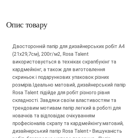
Опис товару
Двосторонній папір для дизайнерських робіт А4
(21х29,7см), 200г/м2, Rosa Talent
використовується в техніках скрапбукінг та
кардмейкінг, а також для виготовлення
скриньок і подарункових упаковок різних
розмірів.Ідеально матовий, дизайнерський папір
Rosa Talent підійде для робіт різного рівня
складності. Завдяки своїм властивостям та
трендовим мотивам папір легкий в роботі для
новачків та відповідає очікуванням
професіоналів скрапу та кардмейкінгу.матовий,
дизайнерський папір Rosa Talent:• Вишуканість