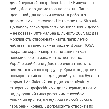
дизайнерський папір Rosa Talent:• Вишуканість
робіт, благородна матова поверхня • Папір
ідеальний для порізки ножем та роботи з
дироколами - не ковзає• Не тріскає при біговці•
До паперу легко приклеїти різноплановий декор
– не ковзає• Оптимальна щільність 200г/м2 дає
можливість створювати квіти, папір легко
набуває та гарно тримає задану форму.ROSA -
яскравий скрап-папір, яка не залишиться
непоміченою та запам`ятається точно.
Український бренд дбає про елегантність та
вишуканість свого продукту. Крім стандартних
розмірів такий папір для дизайну також буває в
форматі А4.Якісний папір для скрапбукінгу
створений професійними дизайнерами, а потім
видрукуваний типографським способом.
Унікальні принти, які підібрані виробником в
гармонійні колекції, допоможуть створити по