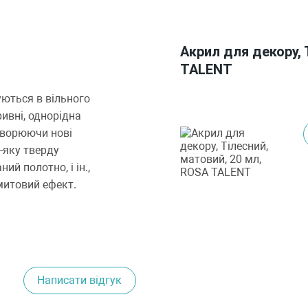
Акрил для декору, 
TALENT
ються в вільного
ивні, однорідна
творюючи нові
-яку тверду
ий полотно, і ін.,
митовий ефект.
Написати відгук