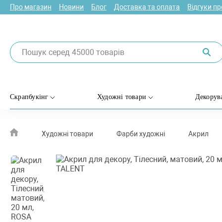
Про магазин
Новини
Блог
Доставка та оплата
Відгуки п
Скрапбукінг
Художні товари
Декорув
Художні товари
Фарби художні
Акрил