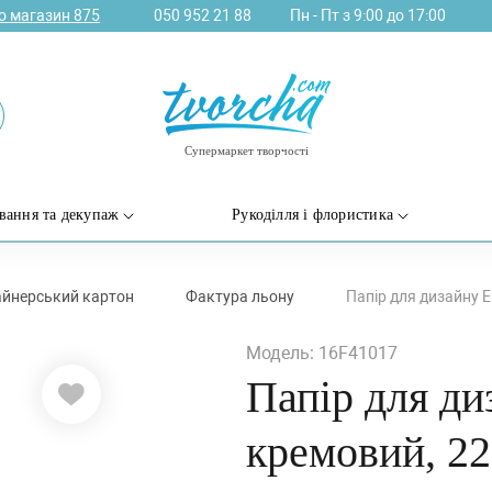
ро магазин
875
050 952 21 88
Пн - Пт з 9:00 до 17:00
Супермаркет творчості
вання та декупаж
Рукоділля і флористика
йнерський картон
Фактура льону
Папір для дизайну El
Модель: 16F41017
Папір для диз
кремовий, 22