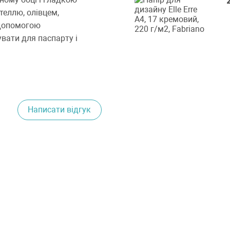
еллю, олівцем,
 допомогою
увати для паспарту і
Написати відгук