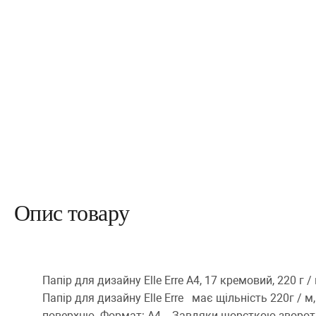
Опис товару
Папір для дизайну Elle Erre A4, 17 кремовий, 220 г /
Папір для дизайну Elle Erre має щільність 220г / м
поверхню. Формат: А4. Завдяки шорсткою зворотн