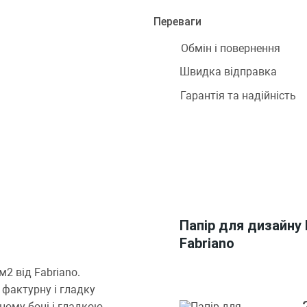
Переваги
Обмін і повернення
Швидка відправка
Гарантія та надійність
Папір для дизайну E
Fabriano
 м2 від Fabriano.
, фактурну і гладку
ому боці і гладкою