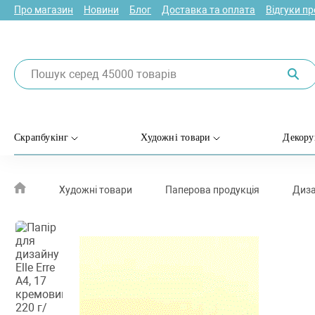
Про магазин
Новини
Блог
Доставка та оплата
Відгуки п
Скрапбукінг
Художні товари
Декору
Художні товари
Паперова продукція
Диза