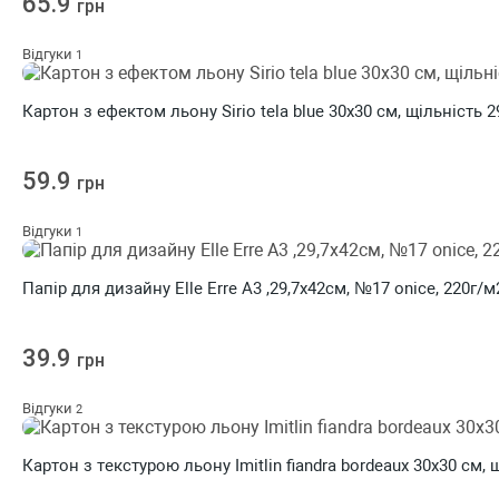
65.9
грн
Відгуки
1
Картон з ефектом льону Sirio tela blue 30х30 см, щільність 2
59.9
грн
Відгуки
1
Папір для дизайну Elle Erre А3 ,29,7х42см, №17 onice, 220г/м
39.9
грн
Відгуки
2
Картон з текстурою льону Imitlin fiandra bordeaux 30х30 см, 