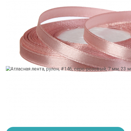
Производитель:
Китай
•
Тематика: Девочка
•
Цвет:
Серый, Розовый
19.9
грн