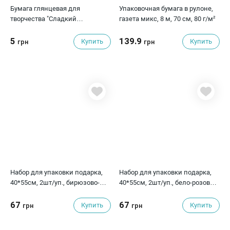
Бумага глянцевая для
Упаковочная бумага в рулоне,
творчества "Сладкий
газета микс, 8 м, 70 см, 80 г/м²
праздник", 21 х 29.7 см от
АртУзор
5
139.9
Купить
Купить
грн
грн
Набор для упаковки подарка,
Набор для упаковки подарка,
40*55см, 2шт/уп., бирюзово-
40*55см, 2шт/уп., бело-розовый
салатовый от Santi
от Santi
67
67
Купить
Купить
грн
грн