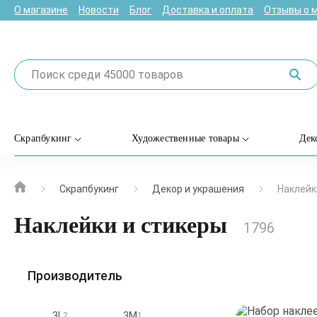
О магазине
Новости
Блог
Доставка и оплата
Отзывы о 
Скрапбукинг
Художественные товары
Дек
Скрапбукинг
Декор и украшения
Наклейк
Наклейки и стикеры
1796
Производитель
3L
3M
2
1