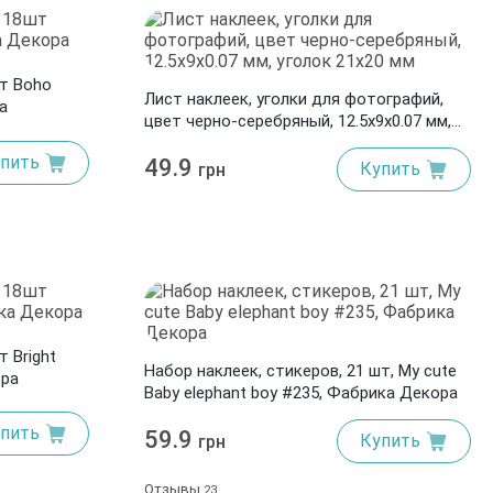
шт Boho
Лист наклеек, уголки для фотографий,
а
цвет черно-серебряный, 12.5x9x0.07 мм,
уголок 21x20 мм
пить
49.9
Купить
грн
 Bright
Набор наклеек, стикеров, 21 шт, My cute
ора
Baby elephant boy #235, Фабрика Декора
пить
59.9
Купить
грн
Отзывы
23