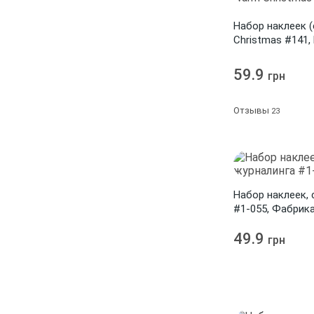
Christmas
1
Набор наклеек (
Christmas #141, 
Christmas Day
1
59.9
Cock-A-Doodle-Doo!
грн
1
Colorful Spring
2
Отзывы
23
Colors of Autumn
9
Cool Teens
1
Country Winter
9
Набор наклеек, 
Countryside
#1-055, Фабрик
1
Cozy Autumn
8
49.9
грн
Cozy Forest
1
Crowded Attic
1