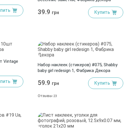
пить
39.9
Купить
грн
т Vintage
Набор наклеек (стикеров) #075, Shabby
baby girl redesign 1, Фабрика Декора
пить
59.9
Купить
грн
Отзывы
23