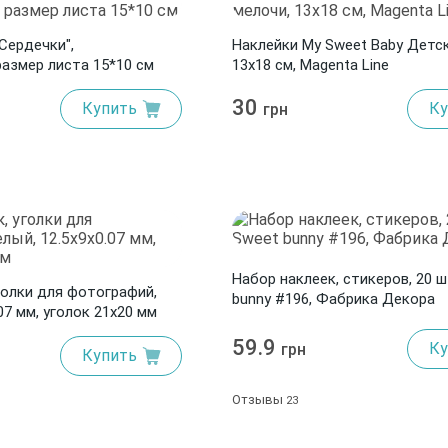
Сердечки",
Наклейки My Sweet Baby Детск
размер листа 15*10 см
13х18 см, Magenta Line
30
Купить
Ку
грн
Набор наклеек, стикеров, 20 ш
голки для фотографий,
bunny #196, Фабрика Декора
07 мм, уголок 21x20 мм
59.9
Ку
грн
Купить
Отзывы
23