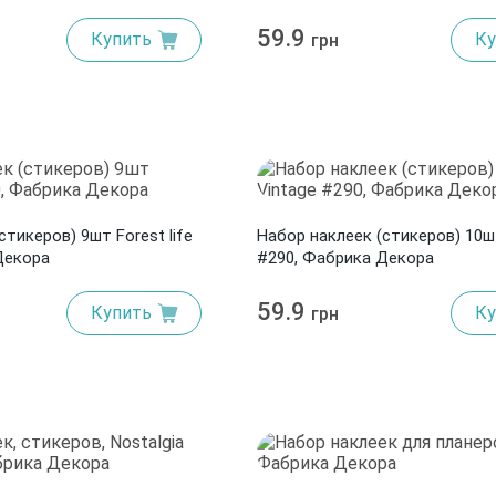
59.9
Купить
Ку
грн
стикеров) 9шт Forest life
Набор наклеек (стикеров) 10ш
Декора
#290, Фабрика Декора
59.9
Купить
Ку
грн