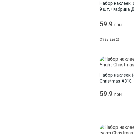
Набор наклеек, 
Bundle Of Joy Boy
1
9 шт, Фабрика 
Bundle of Joy Boy 2
1
59.9
грн
Bundle Of Joy Girl
1
Отзывы
23
Bundle of Joy Girl 2
1
Bunny birthday party
2
Butterfly
9
By the Sea
Набор наклеек (
1
Christmas #318
Candy Shop
1
59.9
грн
Capella
Carnival
1
1
Charming
1
Check In
1
Cherry Hill
2