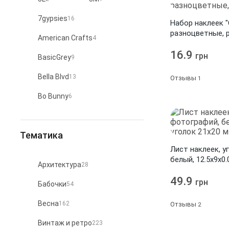
7gypsies
16
Набор наклеек "
разноцветные, 
American Crafts
4
16.9
грн
BasicGrey
9
Bella Blvd
13
Отзывы
1
Bo Bunny
6
Carta Bella
9
Тематика
Chatterbox
3
Лист наклеек, у
Crafty Secrets
9
белый, 12.5x9x0.
Архитектура
28
Crate Paper
6
49.9
грн
Бабочки
54
Docrafts
3
Весна
162
Отзывы
2
Dovecraft
45
Винтаж и ретро
223