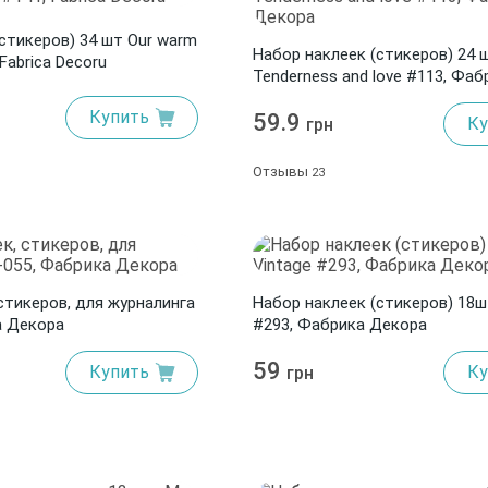
стикеров) 34 шт Our warm
Набор наклеек (стикеров) 24 
Fabrica Decoru
Tenderness and love #113, Фаб
Декора
Купить
59.9
Ку
грн
Отзывы
23
стикеров, для журналинга
Набор наклеек (стикеров) 18ш
а Декора
#293, Фабрика Декора
59
Купить
Ку
грн