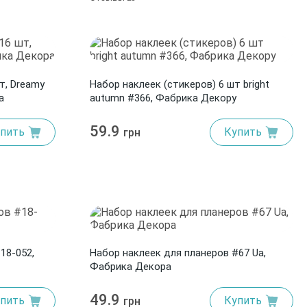
т, Dreamy
Набор наклеек (стикеров) 6 шт bright
а
autumn #366, Фабрика Декору
59.9
пить
Купить
грн
18-052,
Набор наклеек для планеров #67 Ua,
Фабрика Декора
49.9
пить
Купить
грн