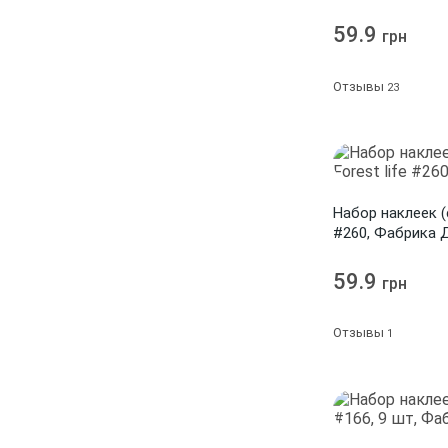
Boho Baby Girl
5
Studio Calico
59.9
5
грн
Bonjour
1
Suatelier
1
Отзывы
23
Botanical Odyssey
1
Teresa Collins
2
Botanical Tea
1
Tim Holtz
9
Botany autumn
1
Webster's Pages
4
Botany autumn redesign
2
Набор наклеек (
АртУзор
26
#260, Фабрика 
Botany exotic
11
Китай
416
59.9
Botany Spring
1
грн
ТМ Курдибановская
2
Botany summer
5
Отзывы
Фабрика Декора
631
1
Boy
1
Bright Autumn
8
Bright Christmas
13