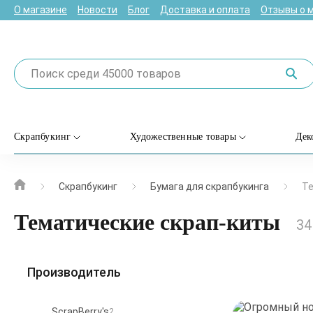
О магазине
Новости
Блог
Доставка и оплата
Отзывы о 
Скрапбукинг
Художественные товары
Дек
Скрапбукинг
Бумага для скрапбукинга
Те
Тематические скрап-киты
34
Производитель
ScrapBerry's
2