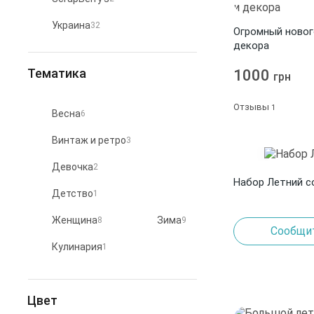
Украина
32
Огромный новог
декора
Тематика
1000
грн
Отзывы
1
Весна
6
Винтаж и ретро
3
Девочка
2
Набор Летний с
Детство
1
Женщина
Зима
8
9
Сообщит
Кулинария
1
Любовь и свадьба
1
Цвет
Мужчина
1