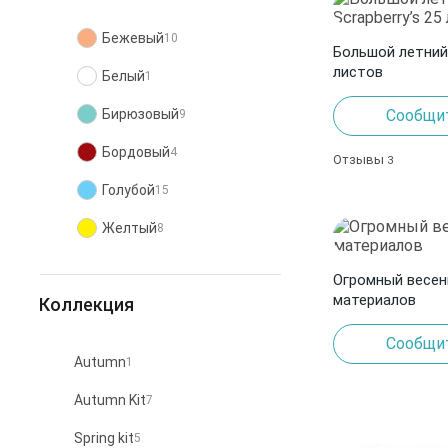
Новый Год
Осень
9
4
Бежевый
10
Большой летний 
Праздники
4
листов
Белый
1
Путешествия
1
Бирюзовый
Сообщит
9
Растительный мир
7
Бордовый
4
Отзывы
3
Романтика
2
Голубой
15
Цветы
3
Желтый
8
Зеленый
16
Огромный весен
материалов
Коллекция
Золото
4
Сообщит
Коричневый
6
Autumn
1
Красный
10
Autumn Kit
7
Кремовый
5
Spring kit
5