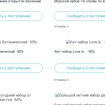
ания открыток Весенний
Морской набор По слоям, по 
ь о поступлении
Сообщить о поступл
Отзывы
3
нический -50%
Кит-набор Love is... -50%
ь о поступлении
Сообщить о поступл
Отзывы
3
Большой летний набор декора