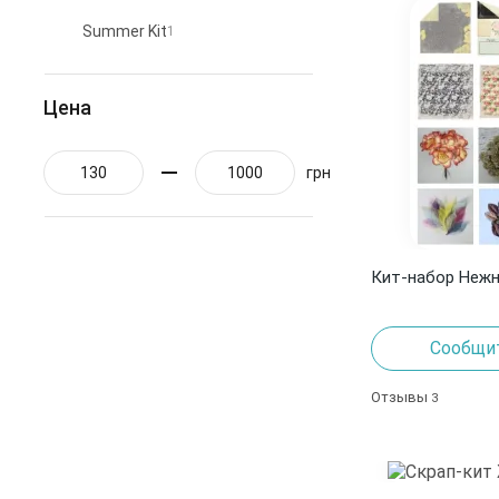
Оранжевый
4
Summer Kit
1
Розовый
12
Серебро
4
Цена
Серый
4
грн
Синий
10
Сиреневый
1
Фиолетовый
1
Кит-набор Нежн
Черный
1
Сообщит
Отзывы
3