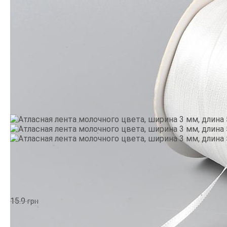
Производитель:
Китай
•
Тематика: Любовь и свадьба
•
Цвет: Кремовый
15.9
(-50%)
грн
7.95
грн