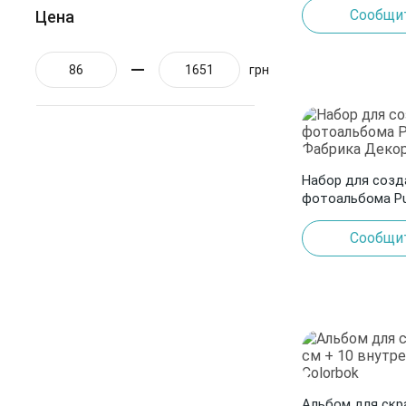
Сообщит
Цена
Переплет
3
грн
Набор для созд
фотоальбома Puff
Фабрика Декор
Сообщит
Альбом для скра