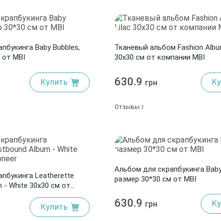
пбукинга Baby Bubbles,
Тканевый альбом Fashion Album
 от MBI
30х30 см от компании MBI
630.9
Купить
Ку
грн
Отзывы
1
Альбом для скрапбукинга Baby 
пбукинга Leatherette
размер 30*30 см от MBI
 - White 30x30 см от
630.9
Ку
грн
Купить