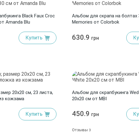
пбукинга Black Faux Croc
Альбом для скрапа на болтах 
от Amanda Blu
Memories от Colorbok
630.9
Купить
Ку
грн
змер 20х20 см, 23 листа,
Альбом для скрапбукинга Wedd
из кожзама
20x20 см от MBI
450.9
Купить
Ку
грн
Отзывы
3