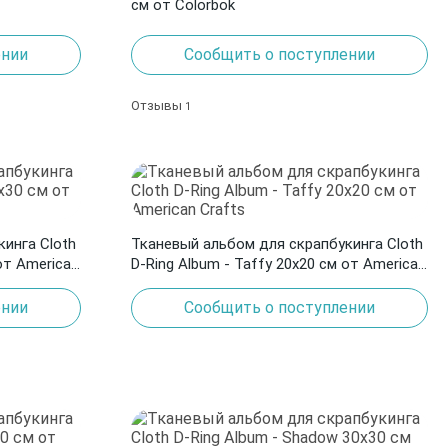
см от Colorbok
ении
Сообщить о поступлении
Отзывы
1
инга Cloth
Тканевый альбом для скрапбукинга Cloth
от American
D-Ring Album - Taffy 20х20 см от American
Crafts
ении
Сообщить о поступлении