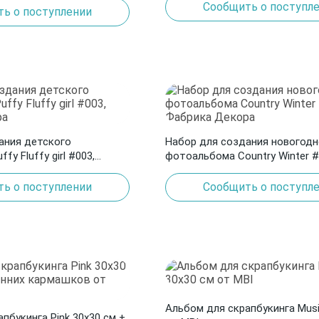
Сообщить о поступл
ь о поступлении
ания детского
Набор для создания новогодн
y Fluffy girl #003,
фотоальбома Country Winter #
а
Фабрика Декора
ь о поступлении
Сообщить о поступл
Альбом для скрапбукинга Musi
пбукинга Pink 30х30 см +