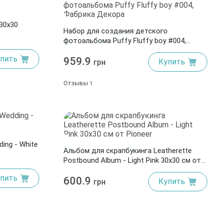
30x30
Набор для создания детского
фотоальбома Puffy Fluffy boy #004,
Фабрика Декора
пить
959.9
Купить
грн
Отзывы
1
ing - White
Альбом для скрапбукинга Leatherette
Postbound Album - Light Pink 30x30 см от
Pioneer
пить
600.9
Купить
грн