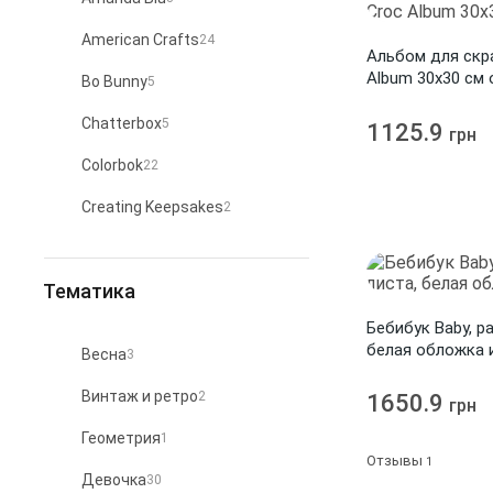
American Crafts
24
Альбом для скра
Album 30х30 см 
Bo Bunny
5
Chatterbox
5
1125.9
грн
Colorbok
22
Creating Keepsakes
2
DCWV
1
Тематика
Grant Studios
1
Бебибук Baby, ра
Heartfelt Creations
1
белая обложка 
Весна
3
Kaisercraft
MBI
2
26
Винтаж и ретро
2
1650.9
грн
NCL
Papermania
1
1
Геометрия
1
Pink Paislee
2
Отзывы
1
Девочка
30