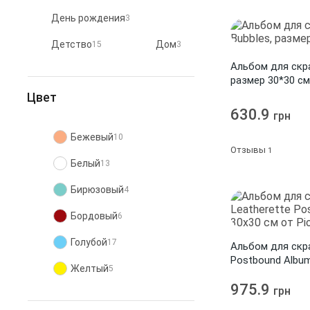
Pioneer
ROSA
9
1
День рождения
3
S.E.I.
Santi
7
1
Детство
Дом
15
3
Westrim
Украина
1
3
Альбом для скра
Женщина
6
размер 30*30 см
Фабрика Декора
6
Цвет
Животные
Зима
3
2
630.9
грн
Лето
2
Бежевый
10
Любовь и свадьба
12
Отзывы
1
Белый
13
Мальчик
18
Бирюзовый
4
Мужчина
4
Бордовый
6
Новый Год
1
Голубой
17
Альбом для скра
Праздники
1
Postbound Album
Желтый
5
Pioneer
Природа
1
975.9
грн
Зеленый
10
Путешествия
1