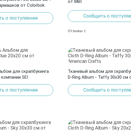
от MBI
армашков от Colorbok
Сообщить о поступл
ь о поступлении
Отзывы
2
ьбом для скрапбукинга
Тканевый альбом для скрапбук
т компании SEI
D-Ring Album - Taffy 30х30 см 
Crafts
ь о поступлении
Сообщить о поступл