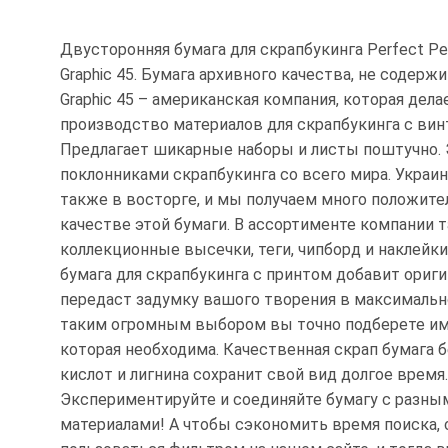
Двусторонняя бумага для скрапбукинга Perfect Pe
Graphic 45. Бумага архивного качества, не содержи
Graphic 45 – американская компания, которая дела
производство материалов для скрапбукинга с ви
Предлагает шикарные наборы и листы поштучно.
поклонниками скрапбукинга со всего мира. Украи
также в восторге, и мы получаем много положит
качестве этой бумаги. В ассортименте компании 
коллекционные высечки, теги, чипборд и наклейки
бумага для скрапбукинга с принтом добавит ориг
передаст задумку вашого творения в максимально
таким огромным выбором вы точно подберете име
которая необходима. Качественная скрап бумага 
кислот и лигнина сохранит свой вид долгое время.
Экспериментируйте и соединяйте бумагу с разны
материалами! А чтобы сэкономить время поиска,