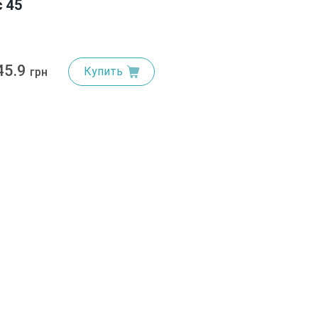
c 45
45.9
Купить
грн