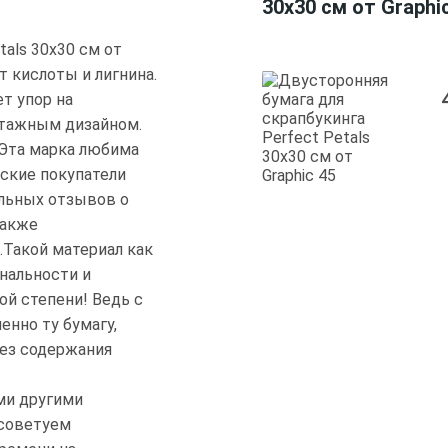
30х30 см от Graphi
tals 30х30 см от
т кислоты и лигнина.
ет упор на
нтажным дизайном.
 Эта марка любима
нские покупатели
ельных отзывов о
также
.Такой материал как
инальности и
й степени! Ведь с
нно ту бумагу,
без содержания
ми другими
 советуем