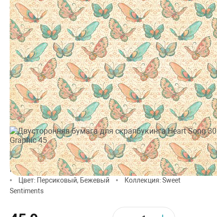
Производитель:
Graphic 45
•
Тематика: Узоры, Животные
•
Цвет: Персиковый, Бежевый
•
Коллекция: Sweet
Sentiments