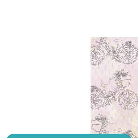
Производитель:
Kaisercraft
•
Тематика: Винтаж и ретро,
Детство
•
Цвет: Розовый
•
Коллекция: Pink Gelato
30.9
грн