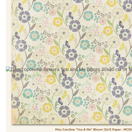
Производитель:
My Mind's Eye
•
Тематика: Винтаж и ретро,
Цветы, Геометрия
•
Цвет: Бежевый, Желтый, Голубой
•
Коллекция: Miss Caroline
39.
9 грн