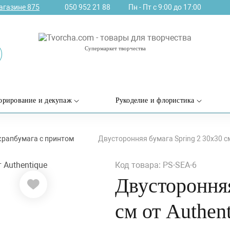
агазине
875
050 952 21 88
Пн - Пт с 9:00 до 17:00
Супермаркет творчества
орирование и декупаж
Рукоделие и флористика
крапбумага с принтом
Двусторонняя бумага Spring 2 30х30 см
Код товара: PS-SEA-6
Двусторонняя
см от Authen