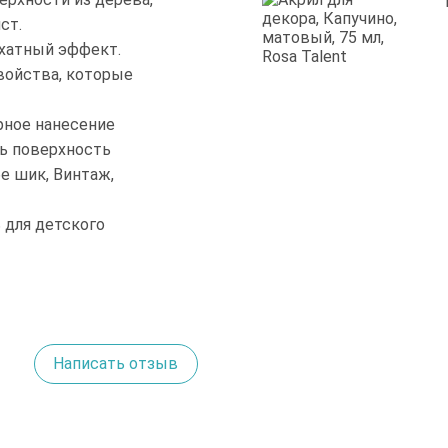
ст.
рхатный эффект.
войства, которые
рное нанесение
ть поверхность
е шик, Винтаж,
 для детского
Написать отзыв