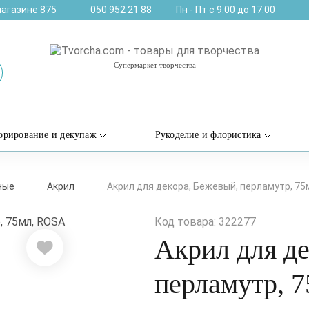
магазине
875
050 952 21 88
Пн - Пт с 9:00 до 17:00
Супермаркет творчества
орирование и декупаж
Рукоделие и флористика
ные
Акрил
Акрил для декора, Бежевый, перламутр, 7
Код товара: 322277
Акрил для де
перламутр, 