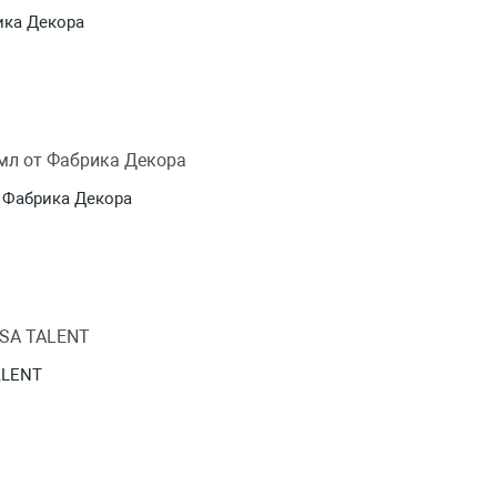
ика Декора
т Фабрика Декора
ALENT