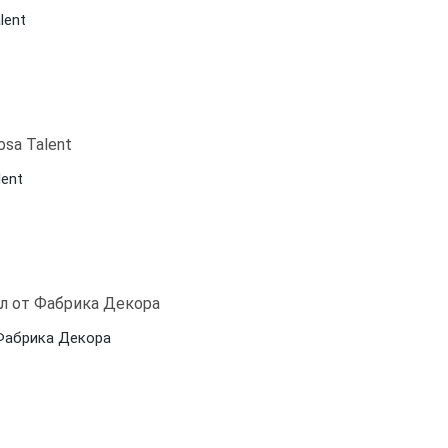
lent
lent
 Фабрика Декора