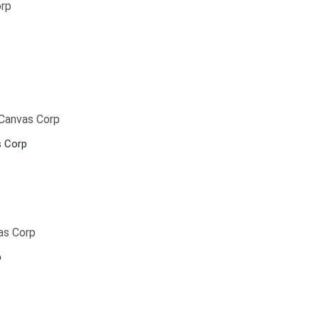
s Corp
p