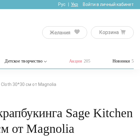
Рус
Укр
Войти в личный кабинет
Корзина
Желания
Детское творчество
Акции
205
Новинки
5
Cloth 30*30 см от Magnolia
крапбукинга Sage Kitchen
см от Magnolia