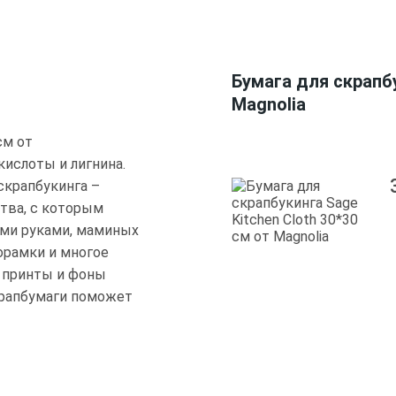
Бумага для скрапбу
Magnolia
см от
кислоты и лигнина.
скрапбукинга –
тва, с которым
ми руками, маминых
орамки и многое
е принты и фоны
крапбумаги поможет