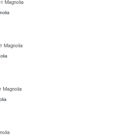
nolia
olia
lia