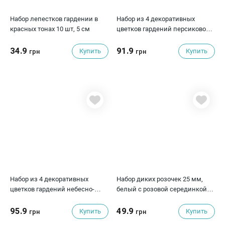
Набор лепестков гардении в
Набор из 4 декоративных
красных тонах 10 шт, 5 см
цветков гардений персикового
цвета 5 см
34.9
91.9
Купить
Купить
грн
грн
Набор из 4 декоративных
Набор диких розочек 25 мм,
цветков гардений небесно-
белый с розовой серединкой, 5
голубого и цвета 5 см
шт
95.9
49.9
Купить
Купить
грн
грн