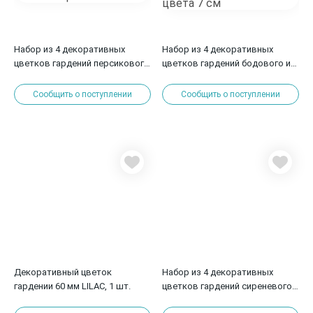
Набор из 4 декоративных
Набор из 4 декоративных
цветков гардений персикового
цветков гардений бодового и
и и белого цвета 5 см
сливочно-бордового цвета 7
см
Сообщить о поступлении
Сообщить о поступлении
Декоративный цветок
Набор из 4 декоративных
гардении 60 мм LILAC, 1 шт.
цветков гардений сиреневого
и сиренево-зелёного цвета 5