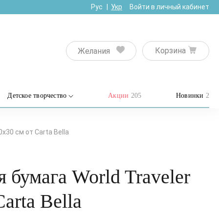
Рус
Укр
Войти в личный кабинет
Корзина
Желания
Детское творчество
Акции
205
Новинки
2
х30 см от Carta Bella
 бумага World Traveler
arta Bella