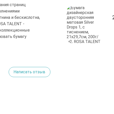
дания страниц
полнениями
гнина и бескислотна,
OSA TALENT -
 коллекционные
новать бумагу
Написать отзыв