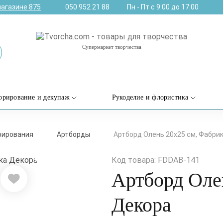
магазине
875
050 952 21 88
Пн - Пт с 9:00 до 17:00
Супермаркет творчества
орирование и декупаж
Рукоделие и флористика
рирования
Артборды
Артборд Олень 20х25 см, Фабри
Код товара: FDDAB-141
Артборд Оле
Декора