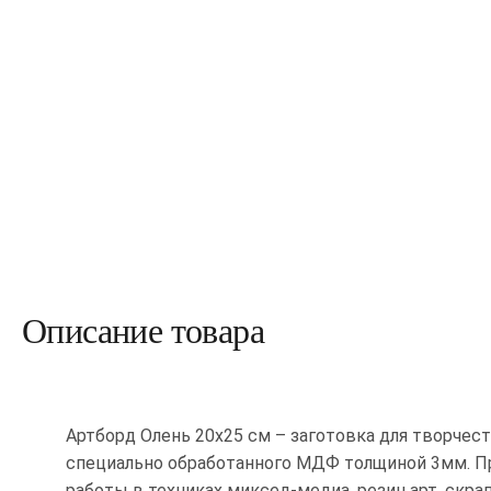
Описание товара
Артборд Олень 20х25 см – заготовка для творчест
специально обработанного МДФ толщиной 3мм. П
работы в техниках миксед-медиа, резин арт, скра