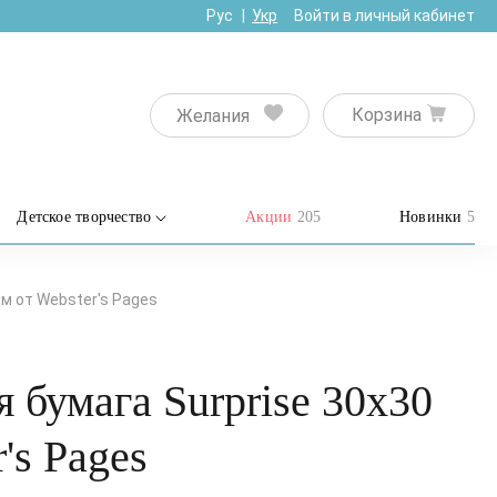
Рус
Укр
Войти в личный кабинет
Корзина
Желания
Детское творчество
Акции
205
Новинки
5
м от Webster's Pages
 бумага Surprise 30х30
's Pages