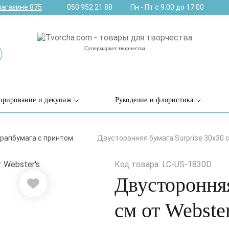
магазине
875
050 952 21 88
Пн - Пт с 9:00 до 17:00
Супермаркет творчества
орирование и декупаж
Рукоделие и флористика
рапбумага с принтом
Двусторонняя бумага Surprise 30х30 с
Код товара: LC-US-1830D
Двусторонняя
см от Webster