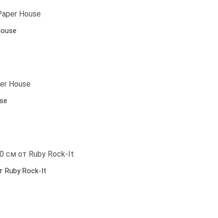
House
use
 Ruby Rock-It