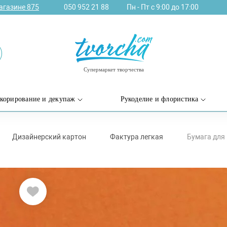
агазине
875
050 952 21 88
Пн - Пт с 9:00 до 17:00
Супермаркет творчества
корирование и декупаж
Рукоделие и флористика
Дизайнерский картон
Фактура легкая
Бумага для п
Код товара: 16F4121
Бумага для п
29,7см), №21 