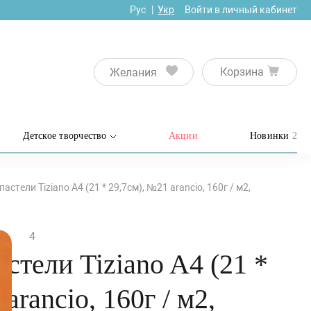
Рус
Укр
Войти в личный кабинет
Корзина
Желания
Детское творчество
Акции
Новинки
2
астели Tiziano A4 (21 * 29,7см), №21 arancio, 160г / м2,
4
астели Tiziano A4 (21 *
arancio, 160г / м2,