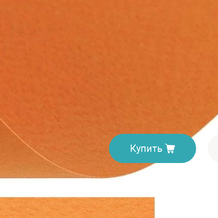
оранжевый, с
Производитель:
Fabriano
•
Ко
35.9
грн
Купить
Доставка. Минимальная сум
Отделение «Нова пошта