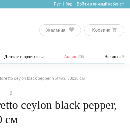
Рус
Укр
Войти в личный кабинет
Корзина
Желания
Детское творчество
Акции
205
Новинки
5
oretto ceylon black pepper, 95г/м2, 30х30 см
2
etto ceylon black pepper,
0 см