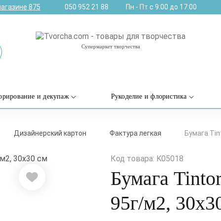
магазине
875
050 952 21 88
Пн - Пт с 9:00 до 17:00
Супермаркет творчества
орирование и декупаж
Рукоделие и флористика
Дизайнерский картон
Фактура легкая
Бумага Tint
Код товара: K05018
Бумага Tintor
95г/м2, 30х3