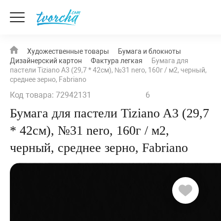
Художественные товары
Бумага и блокноты
Дизайнерский картон
Фактура легкая
Бумага для
пастели Tiziano A3 (29,7 * 42см), №31 nero, 160г / м2, черный,
среднее зерно, Fabriano
Код товара: 72942131
6
Бумага для пастели Tiziano A3 (29,7
* 42см), №31 nero, 160г / м2,
черный, среднее зерно, Fabriano