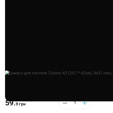
Производитель:
Fabriano
•
Цвет: Черный
59.
9 грн