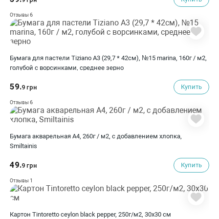
6
Отзывы
Бумага для пастели Tiziano A3 (29,7 * 42см), №15 marina, 160г / м2,
голубой с ворсинками, среднее зерно
59.
Купить
9 грн
6
Отзывы
Бумага акварельная А4, 260г / м2, с добавлением хлопка,
Smiltainis
49.
Купить
9 грн
1
Отзывы
Картон Tintoretto ceylon black pepper, 250г/м2, 30х30 см