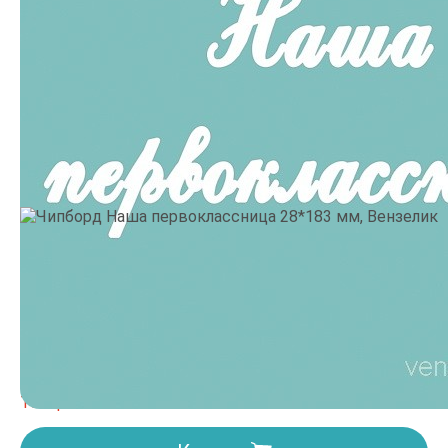
Производитель:
Venzelyk
•
Цвет: Белый
10.
9 грн
Товар заканчивается