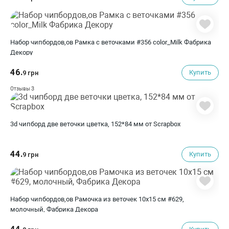
Набор чипбордов,ов Рамка с веточками #356 color_Milk Фабрика
Декору
46.
Купить
9 грн
3
Отзывы
3d чипборд две веточки цветка, 152*84 мм от Scrapbox
44.
Купить
9 грн
Набор чипбордов,ов Рамочка из веточек 10х15 см #629,
молочный, Фабрика Декора